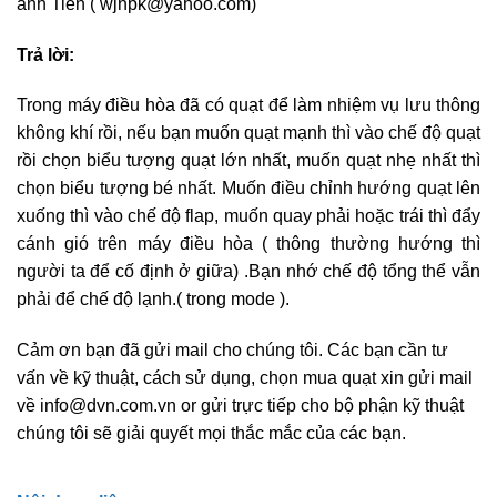
anh Tiến ( wjnpk@yahoo.com)
Trả lời:
Trong máy điều hòa đã có quạt để làm nhiệm vụ lưu thông
không khí rồi, nếu bạn muốn quạt mạnh thì vào chế độ quạt
rồi chọn biểu tượng quạt lớn nhất, muốn quạt nhẹ nhất thì
chọn biểu tượng bé nhất. Muốn điều chỉnh hướng quạt lên
xuống thì vào chế độ flap, muốn quay phải hoặc trái thì đẩy
cánh gió trên máy điều hòa ( thông thường hướng thì
người ta để cố định ở giữa) .Bạn nhớ chế độ tổng thể vẫn
phải để chế độ lạnh.( trong mode ).
Cảm ơn bạn đã gửi mail cho chúng tôi. Các bạn cần tư
vấn về kỹ thuật, cách sử dụng, chọn mua quạt xin gửi mail
về info@dvn.com.vn or gửi trực tiếp cho bộ phận kỹ thuật
chúng tôi sẽ giải quyết mọi thắc mắc của các bạn.