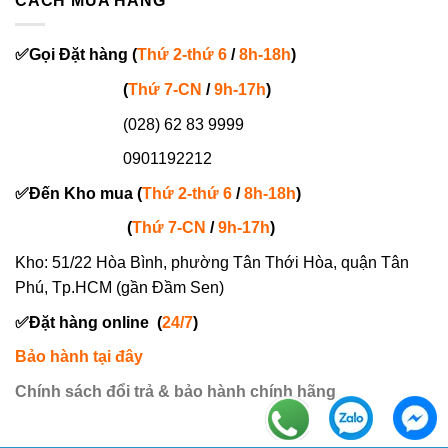
CÁCH MUA HÀNG
✅
Gọi
Đặt hàng
(
Thứ 2-thứ 6
/
8h-18h
)
(
Thứ 7-
CN
/
9h-17h
)
(028) 62 83 9999
0901192212
✅
Đến Kho mua (
Thứ 2-thứ 6
/
8h-18h
)
(
Thứ 7-
CN
/
9h-17h
)
Kho: 51/22 Hòa Bình, phường Tân Thới Hòa, quận Tân
Phú, Tp.HCM (gần Đầm Sen)
✅
Đặt hàng online
(
24/7
)
Bảo hành tại đây
Chính sách đổi trả & bảo hành chính hãng