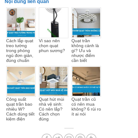
Nội dung liên quan
Cách lắp quạt
Vì sao nên
Quạt trần
treo tường
chọn quạt
không cánh là
trong phòng
phun sương?
gì? Ưu và
ngủ đơn giản,
nhược điểm
đúng chuẩn
cần biết
Công suất
Quạt hút mùi
Quạt trần cũ
quạt trần bao
nhà vệ sinh:
có nên mua
nhiêu W?
Có nên lắp?
không? 6 rủi ro
Cách dùng tiết
Cách chọn
ít ai nói
kiệm điện
đúng