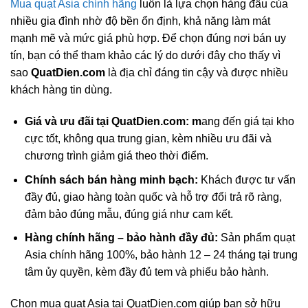
Mua quạt Asia chính hãng
luôn là lựa chọn hàng đầu của
nhiều gia đình nhờ độ bền ổn định, khả năng làm mát
mạnh mẽ và mức giá phù hợp. Để chọn đúng nơi bán uy
tín, bạn có thể tham khảo các lý do dưới đây cho thấy vì
sao
QuatDien.com
là địa chỉ đáng tin cậy và được nhiều
khách hàng tin dùng.
Giá và ưu đãi tại QuatDien.com: m
ang đến giá tại kho
cực tốt, không qua trung gian, kèm nhiều ưu đãi và
chương trình giảm giá theo thời điểm.
Chính sách bán hàng minh bạch:
Khách được tư vấn
đầy đủ, giao hàng toàn quốc và hỗ trợ đổi trả rõ ràng,
đảm bảo đúng mẫu, đúng giá như cam kết.
Hàng chính hãng – bảo hành đầy đủ:
Sản phẩm quạt
Asia chính hãng 100%, bảo hành 12 – 24 tháng tại trung
tâm ủy quyền, kèm đầy đủ tem và phiếu bảo hành.
Chọn mua quạt Asia tại QuatDien.com giúp bạn sở hữu