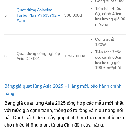
Công suất 90W
Tiện ích: 4 tốc
Quạt đứng Asiavina
độ, cánh 40cm,
5
Turbo Plus VY639792 –
908.000đ
lưu lượng gió 90
Xám
m³/phút
Công suất
120W
Tiện ích: 3 tốc
Quạt đứng công nghiệp
6
1.847.000đ
độ, cánh 60cm,
Asia D24001
lưu lượng gió
196.6 m³/phút
Bảng giá quạt lửng Asia 2025 – Hàng mới, bảo hành chính
hãng
Bảng giá quạt lửng Asia 2025 tổng hợp các mẫu mới nhất
với mức giá cạnh tranh, thông số rõ ràng và hiệu năng nổi
bật. Danh sách dưới đây giúp định hình lựa chọn phù hợp
cho nhiều không gian, từ gia đình đến cửa hàng.