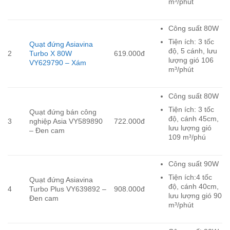
m³/phút
Công suất 80W
Tiện ích: 3 tốc
Quạt đứng Asiavina
độ, 5 cánh, lưu
2
Turbo X 80W
619.000đ
lượng gió 106
VY629790 – Xám
m³/phút
Công suất 80W
Tiện ích: 3 tốc
Quạt đứng bán công
độ, cánh 45cm,
3
nghiệp Asia VY589890
722.000đ
lưu lượng gió
– Đen cam
109 m³/phú
Công suất 90W
Tiện ích:4 tốc
Quạt đứng Asiavina
độ, cánh 40cm,
4
Turbo Plus VY639892 –
908.000đ
lưu lượng gió 90
Đen cam
m³/phút