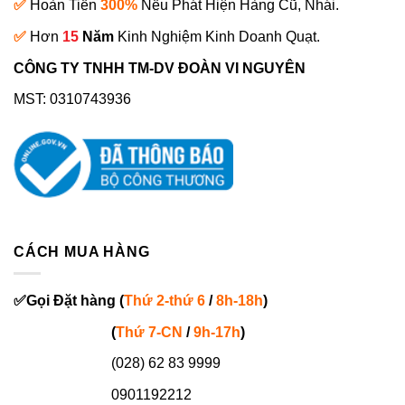
✅
Hoàn Tiền
300%
Nếu Phát Hiện Hàng Cũ, Nhái.
✅
Hơn
15
Năm
Kinh Nghiệm Kinh Doanh Quạt.
CÔNG TY TNHH TM-DV ĐOÀN VI NGUYÊN
MST: 0310743936
CÁCH MUA HÀNG
✅
Gọi
Đặt hàng
(
Thứ 2-thứ 6
/
8h-18h
)
(
Thứ 7-
CN
/
9h-17h
)
(028) 62 83 9999
0901192212