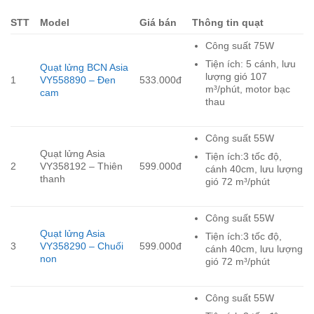
STT
Model
Giá bán
Thông tin quạt
Công suất 75W
Tiện ích: 5 cánh, lưu
Quạt lửng BCN Asia
lượng gió 107
1
VY558890 – Đen
533.000đ
m³/phút, motor bạc
cam
thau
Công suất 55W
Quạt lửng Asia
Tiện ích:3 tốc độ,
2
VY358192 – Thiên
599.000đ
cánh 40cm, lưu lượng
thanh
gió 72 m³/phút
Công suất 55W
Quạt lửng Asia
Tiện ích:3 tốc độ,
3
VY358290 – Chuối
599.000đ
cánh 40cm, lưu lượng
non
gió 72 m³/phút
Công suất 55W