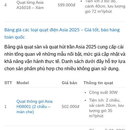
Tiện ích:3 tốc độ,
Quạt lửng Asia
4
599.000đ
cánh 40cm, lưu lượng
A16018 – Xám
gió 72 m³/phút
Bảng giá các loại quạt điện Asia 2025 – Giá tốt, bảo hàng
toàn quốc
Bảng giá quạt sàn và quạt hút trần Asia 2025 cung cấp cái
nhìn tổng quan về những mẫu nổi bật, mức giá cập nhật và
khả năng vận hành thực tế. Danh sách dưới đây hỗ trợ lựa
chọn sản phẩm phù hợp cho nhiều không gian sử dụng.
STT
Model
Giá bán
Thông tin quạt
Công suất 30W
Tiện ích: 2 chiều,
Quạt thông gió Asia
sải cánh 20cm, lưu
1
H08001 (2 chiều –
502.000đ
lượng gió 35
màn che)
m³/phút