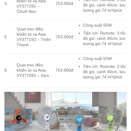
khiển từ xa Asia
4
753.000đ
độ gió, cánh 40cm, lưu
VY377292 –
lượng gió 74 m³/phút
Chuối Non
Công suất 55W
Quạt treo điều
Tiện ích: Remote, 3 tốc
khiển từ xa Asia
5
753.000đ
độ gió, cánh 40cm, lưu
VY377192 – Thiên
lượng gió 74 m³/phút
Thanh
Công suất 55W
Quạt treo điều
Tiện ích: Remote, 3 tốc
6
khiển từ xa Asia
753.000đ
độ gió, cánh 40cm, lưu
VY377092 – Xám
lượng gió 74 m³/phút