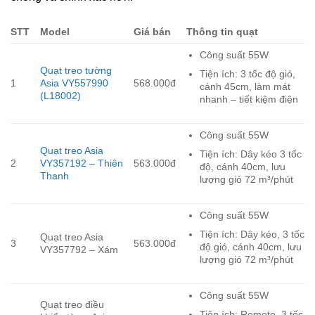
STT
Model
Giá bán
Thông tin quạt
Công suất 55W
Quạt treo tường
Tiện ích: 3 tốc độ gió,
1
Asia VY557990
568.000đ
cánh 45cm, làm mát
(L18002)
nhanh – tiết kiệm điện
Công suất 55W
Quạt treo Asia
Tiện ích: Dây kéo 3 tốc
2
VY357192 – Thiên
563.000đ
độ, cánh 40cm, lưu
Thanh
lượng gió 72 m³/phút
Công suất 55W
Tiện ích: Dây kéo, 3 tốc
Quạt treo Asia
3
563.000đ
độ gió, cánh 40cm, lưu
VY357792 – Xám
lượng gió 72 m³/phút
Công suất 55W
Quạt treo điều
Tiện ích: Remote, 3 tốc