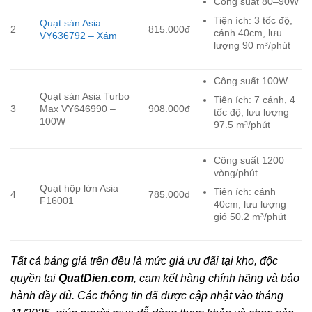
Công suất 80–90W
Tiện ích: 3 tốc độ,
Quạt sàn Asia
2
815.000đ
cánh 40cm, lưu
VY636792 – Xám
lượng 90 m³/phút
Công suất 100W
Quạt sàn Asia Turbo
Tiện ích: 7 cánh, 4
3
Max VY646990 –
908.000đ
tốc độ, lưu lượng
100W
97.5 m³/phút
Công suất 1200
vòng/phút
Quạt hộp lớn Asia
Tiện ích: cánh
4
785.000đ
F16001
40cm, lưu lượng
gió 50.2 m³/phút
Tất cả bảng giá trên đều là mức giá ưu đãi tại kho, độc
quyền tại
QuatDien.com
, cam kết hàng chính hãng và bảo
hành đầy đủ. Các thông tin đã được cập nhật vào tháng