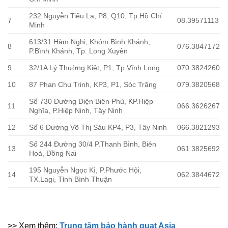
232 Nguyễn Tiểu La, P8, Q10, Tp.Hồ Chí
7
08.39571113
Minh
613/31 Hàm Nghi, Khóm Bình Khánh,
8
076.3847172
P.Bình Khánh, Tp. Long Xuyên
9
32/1A Lý Thường Kiệt, P1, Tp.Vĩnh Long
070.3824260
10
87 Phan Chu Trinh, KP3, P1, Sóc Trăng
079.3820568
Số 730 Đường Điện Biên Phủ, KP.Hiệp
11
066.3626267
Nghĩa, P.Hiệp Ninh, Tây Ninh
12
Số 6 Đường Võ Thị Sáu KP4, P3, Tây Ninh
066.3821293
Số 244 Đường 30/4 P.Thanh Bình, Biên
13
061.3825692
Hoà, Đồng Nai
195 Nguyễn Ngọc Kì, P.Phước Hội,
14
062.3844672
TX.Lagi, Tỉnh Bình Thuận
>> Xem thêm:
Trung tâm bảo hành quạt Asia