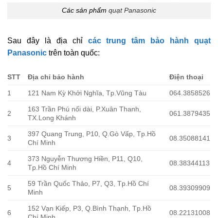
Các sản phẩm
quạt Panasonic
Sau đây là địa chỉ
các trung tâm bảo hành quạt
Panasonic
trên toàn quốc:
STT
Địa chỉ bảo hành
Điện thoại
1
121 Nam Kỳ Khởi Nghĩa, Tp.Vũng Tàu
064.3858526
163 Trần Phú nối dài, P.Xuân Thanh,
2
061.3879435
TX.Long Khánh
397 Quang Trung, P10, Q.Gò Vấp, Tp.Hồ
3
08.35088141
Chí Minh
373 Nguyễn Thương Hiền, P11, Q10,
4
08.38344113
Tp.Hồ Chí Minh
59 Trần Quốc Thảo, P7, Q3, Tp.Hồ Chí
5
08.39309909
Minh
152 Vạn Kiếp, P3, Q.Bình Thạnh, Tp.Hồ
6
08.22131008
Chí Minh