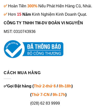
✅
Hoàn Tiền
300%
Nếu Phát Hiện Hàng Cũ, Nhái.
✅
Hơn
15
Năm
Kinh Nghiệm Kinh Doanh Quạt.
CÔNG TY TNHH TM-DV ĐOÀN VI NGUYÊN
MST: 0310743936
CÁCH MUA HÀNG
✅
Gọi
Đặt hàng
(
Thứ 2-thứ 6
/
8h-18h
)
(
Thứ 7-
CN
/
9h-17h
)
(028) 62 83 9999