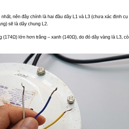
n nhất, nên đây chính là hai đầu dây L1 và L3 (chưa xác định cụ
ắng) sẽ là dây chung L2.
ng (174Ω) lớn hơn trắng – xanh (140Ω), do đó dây vàng là L3, c