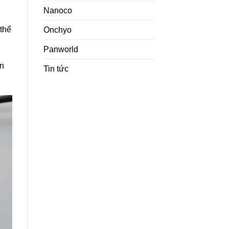
Nanoco
 thể
Onchyo
Panworld
òn
Tin tức