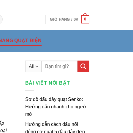
0
GIỎ HÀNG /
0
₫
NANG QUẠT ĐIỆN
Tìm
kiếm:
BÀI VIẾT NỔI BẬT
Sơ đồ đấu dây quạt Senko:
Hướng dẫn nhanh cho người
mới
ắp
Hướng dẫn cách đấu nối
loại
động cơ quạt 5 đầu dây đơn