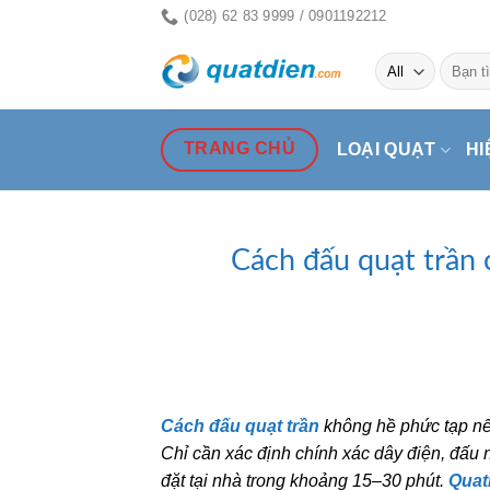
Skip
(028) 62 83 9999 / 0901192212
to
Tìm
content
kiếm:
TRANG CHỦ
LOẠI QUẠT
HI
Cách đấu quạt trần 
Cách đấu quạt trần
không hề phức tạp nế
Chỉ cần xác định chính xác dây điện, đấu n
đặt tại nhà trong khoảng 15–30 phút.
Quat