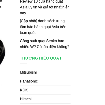
ển
Review 10 cửa hàng quạt
a
Asia uy tín và giá tốt nhất hiện
nay
[Cập nhật] danh sách trung
tâm bảo hành quạt Asia trên
toàn quốc
Công suất quạt Senko bao
nhiêu W? Có tốn điện không?
THƯƠNG HIỆU QUẠT
Mitsubishi
Panasonic
KDK
Hitachi