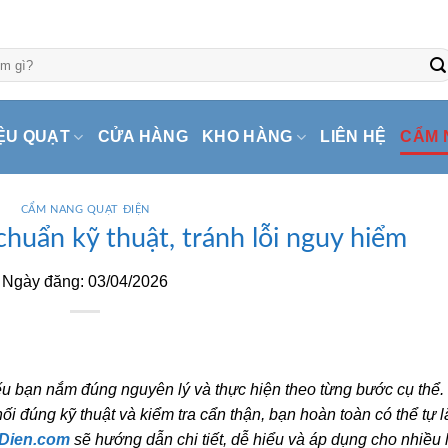
ỆU QUẠT
CỬA HÀNG
KHO HÀNG
LIÊN HỆ
CẨM 
CẨM NANG QUẠT ĐIỆN
chuẩn kỹ thuật, tránh lỗi nguy hiểm
Ngày đăng: 03/04/2026
u bạn nắm đúng nguyên lý và thực hiện theo từng bước cụ thể.
ối đúng kỹ thuật và kiểm tra cẩn thận, bạn hoàn toàn có thể tự l
Dien.com
sẽ hướng dẫn chi tiết, dễ hiểu và áp dụng cho nhiều 