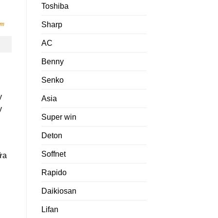
Toshiba
Sharp
AC
Benny
Senko
y
Asia
y
Super win
Deton
Soffnet
ữa
Rapido
Daikiosan
Lifan