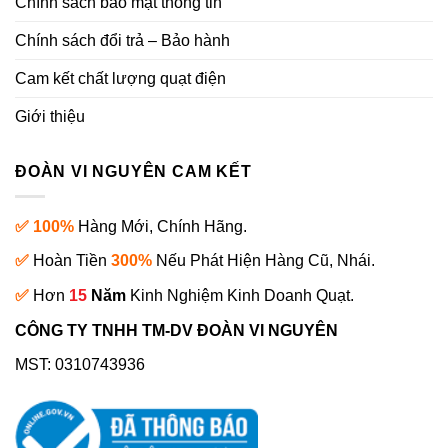
Chính sách bảo mật thông tin
Chính sách đổi trả – Bảo hành
Cam kết chất lượng quạt điện
Giới thiệu
ĐOÀN VI NGUYÊN CAM KẾT
✅ 100%
Hàng Mới, Chính Hãng.
✅
Hoàn Tiền
300%
Nếu Phát Hiện Hàng Cũ, Nhái.
✅
Hơn
15
Năm
Kinh Nghiệm Kinh Doanh Quạt.
CÔNG TY TNHH TM-DV ĐOÀN VI NGUYÊN
MST: 0310743936