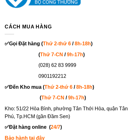
CÁCH MUA HÀNG
✅
Gọi
Đặt hàng
(
Thứ 2-thứ 6
/
8h-18h
)
(
Thứ 7-
CN
/
9h-17h
)
(028) 62 83 9999
0901192212
✅
Đến Kho mua (
Thứ 2-thứ 6
/
8h-18h
)
(
Thứ 7-
CN
/
9h-17h
)
Kho: 51/22 Hòa Bình, phường Tân Thới Hòa, quận Tân
Phú, Tp.HCM (gần Đầm Sen)
✅
Đặt hàng online
(
24/7
)
Bảo hành tại đây