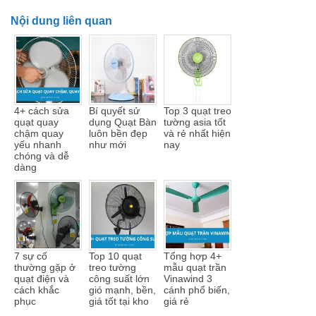
Nội dung liên quan
4+ cách sửa
Bí quyết sử
Top 3 quạt treo
quạt quay
dụng Quạt Bàn
tường asia tốt
chậm quay
luôn bền đẹp
và rẻ nhất hiện
yếu nhanh
như mới
nay
chóng và dễ
dàng
7 sự cố
Top 10 quạt
Tổng hợp 4+
thường gặp ở
treo tường
mẫu quạt trần
quạt điện và
công suất lớn
Vinawind 3
cách khắc
gió mạnh, bền,
cánh phổ biến,
phục
giá tốt tại kho
giá rẻ