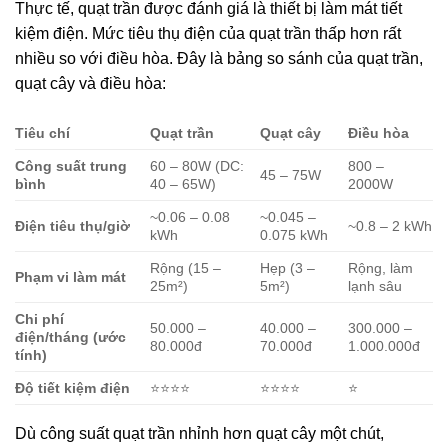
Thực tế, quạt trần được đánh giá là thiết bị làm mát tiết
kiệm điện. Mức tiêu thụ điện của quạt trần thấp hơn rất
nhiều so với điều hòa. Đây là bảng so sánh của quạt trần,
quạt cây và điều hòa:
Tiêu chí
Quạt trần
Quạt cây
Điều hòa
Công suất trung
60 – 80W (DC:
800 –
45 – 75W
bình
40 – 65W)
2000W
~0.06 – 0.08
~0.045 –
Điện tiêu thụ/giờ
~0.8 – 2 kWh
kWh
0.075 kWh
Rộng (15 –
Hẹp (3 –
Rộng, làm
Phạm vi làm mát
25m²)
5m²)
lạnh sâu
Chi phí
50.000 –
40.000 –
300.000 –
điện/tháng (ước
80.000đ
70.000đ
1.000.000đ
tính)
Độ tiết kiệm điện
⭐⭐⭐⭐
⭐⭐⭐⭐
⭐
Dù công suất quạt trần nhỉnh hơn quạt cây một chút,