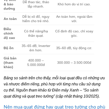
Dễ thao tác, tháo
& bảo
Khó hơn do vị trí cao.
lắp nhanh.
dưỡng
Dễ bị xô đổ, nguy
An toàn hơn, ngoài tầm
An toàn
hiểm cho trẻ nhỏ.
với.
Điều
Có thể nâng/hạ
Cố định độ cao, chỉ xoay
chỉnh
thân quạt.
góc.
độ cao
35–65 dB, Inverter
Độ ồn
35–60 dB, tùy động cơ.
êm hơn.
Giá bán
400.000 –
(tham
300.000 – 3.500.000đ
5.000.000đ
khảo)
Bảng so sánh trên cho thấy, mỗi loại quạt đều có những ưu
và nhược điểm riêng, phù hợp với từng nhu cầu sử dụng
cụ thể. Nguồn tham khảo từ Điện máy Xanh – “So sánh
quạt đứng và quạt treo tường” (cập nhật tháng 10/2025).
Nên mua quạt đứng hay quạt treo tường cho phù