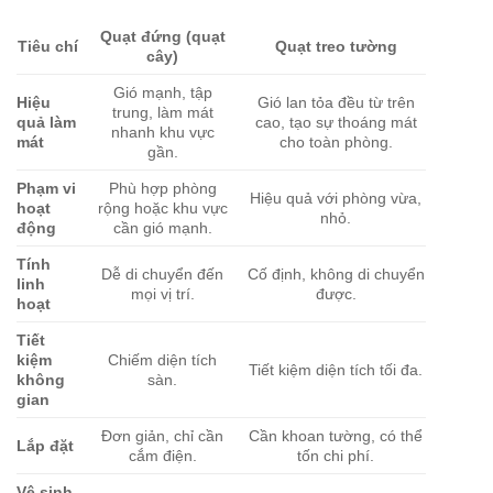
Quạt đứng (quạt
Tiêu chí
Quạt treo tường
cây)
Gió mạnh, tập
Hiệu
Gió lan tỏa đều từ trên
trung, làm mát
quả làm
cao, tạo sự thoáng mát
nhanh khu vực
mát
cho toàn phòng.
gần.
Phạm vi
Phù hợp phòng
Hiệu quả với phòng vừa,
hoạt
rộng hoặc khu vực
nhỏ.
động
cần gió mạnh.
Tính
Dễ di chuyển đến
Cố định, không di chuyển
linh
mọi vị trí.
được.
hoạt
Tiết
kiệm
Chiếm diện tích
Tiết kiệm diện tích tối đa.
không
sàn.
gian
Đơn giản, chỉ cần
Cần khoan tường, có thể
Lắp đặt
cắm điện.
tốn chi phí.
Vệ sinh