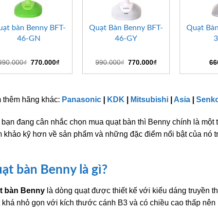
+
+
+
ạt bàn Benny BFT-
Quạt Bàn Benny BFT-
Quạt Bàn
46-GN
46-GY
Giá
Giá
Giá
Giá
990.000
₫
770.000
₫
990.000
₫
770.000
₫
66
gốc
hiện
gốc
hiện
là:
tại
là:
tại
990.000₫.
là:
990.000₫.
là:
770.000₫.
770.000₫.
 thêm hãng khác:
Panasonic
|
KDK
|
Mitsubishi
|
Asia
|
Senk
bạn đang cân nhắc chọn mua quạt bàn thì Benny chính là một 
 khảo kỹ hơn về sản phẩm và những đặc điểm nổi bật của nó t
ạt bàn Benny là gì?
t bàn Benny
là dòng quạt được thiết kế với kiểu dáng truyền 
 khá nhỏ gọn với kích thước cánh B3 và có chiều cao thấp nên