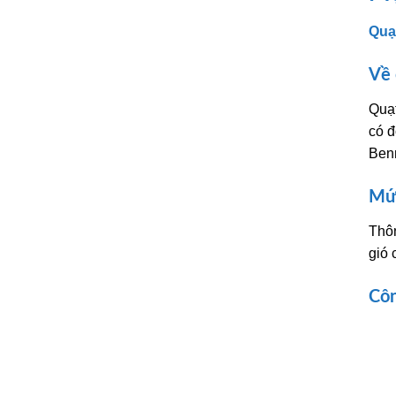
Quạ
Về 
Quạt
có đ
Benn
Mức
Thô
gió 
Côn