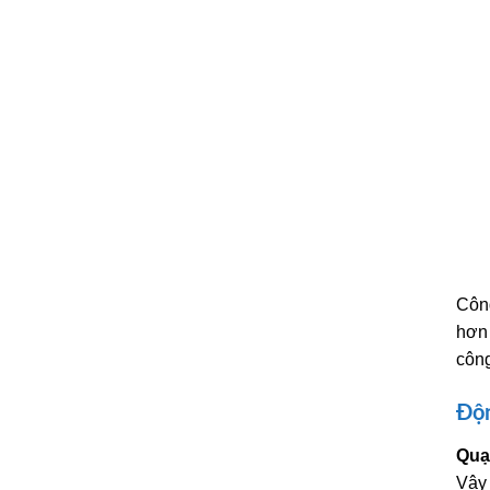
Công
hơn 
công
Độ
Quạ
Vậy 