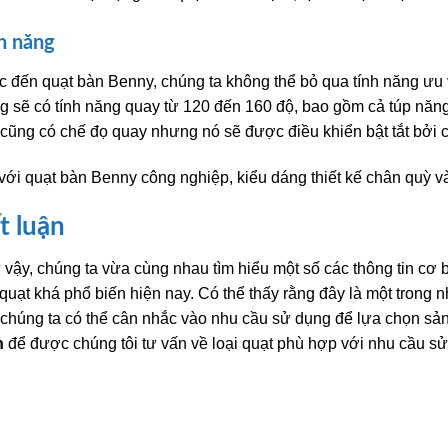
h năng
 đến quạt bàn Benny, chúng ta không thể bỏ qua tính năng ưu v
g sẽ có tính năng quay từ 120 đến 160 độ, bao gồm cả túp năng
cũng có chế đọ quay nhưng nó sẽ được điều khiển bật tắt bởi c
với quạt bàn Benny công nghiệp, kiểu dáng thiết kế chân quỳ v
t luận
vậy, chúng ta vừa cùng nhau tìm hiểu một số các thông tin cơ
 quạt khá phổ biến hiện nay. Có thể thấy rằng đây là một trong 
chúng ta có thể cân nhắc vào nhu cầu sử dụng để lựa chọn sả
n
để được chúng tôi tư vấn về loại quạt phù hợp với nhu cầu s