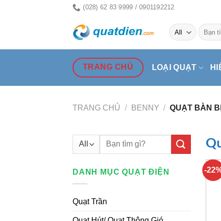
Skip
(028) 62 83 9999 / 0901192212
to
Tìm
content
kiếm:
TRANG CHỦ
LOẠI QUẠT
HI
TRANG CHỦ
/
BENNY
/
QUẠT BÀN 
Tìm
Qu
kiếm:
-22
DANH MỤC QUẠT ĐIỆN
Quạt Trần
Quạt Hút/ Quạt Thông Gió