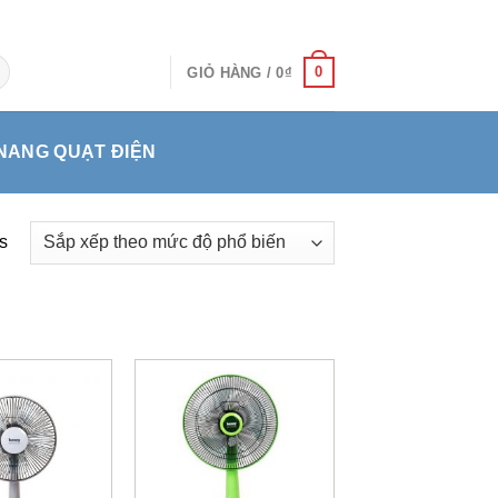
0
GIỎ HÀNG /
0
₫
NANG QUẠT ĐIỆN
s