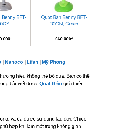
+
 Benny BFT-
Quạt Bàn Benny BFT-
30GY
30GN, Green
0.000
₫
660.000
₫
o
|
Nanoco
|
Lifan
|
Mỹ Phong
thương hiệu không thể bỏ qua. Bạn có thể
rong bài viết được
Quạt Điện
giới thiệu
thống, và đã được sử dụng lâu đời. Chiếc
 phù hợp khi làm mát trong không gian