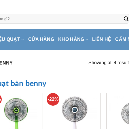
ỆU QUẠT
CỬA HÀNG
KHO HÀNG
LIÊN HỆ
CẨM 
Showing all 4 result
BENNY
ạt bàn benny
%
-22%