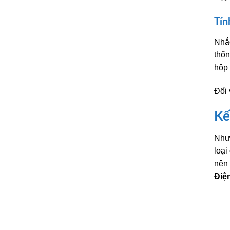
Tín
Nhắc
thốn
hộp 
Đối 
Kế
Như 
loại
nên 
Điệ