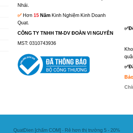
Nhái.
✅
Hơn
15
Năm
Kinh Nghiệm Kinh Doanh
0
Quạt.
✅
Đ
CÔNG TY TNHH TM-DV ĐOÀN VI NGUYÊN
MST: 0310743936
Kho
quậ
✅
Đ
Bảo
Chí
QuatDien [chấm COM] - Rẻ hơn thị trường 5 - 20%