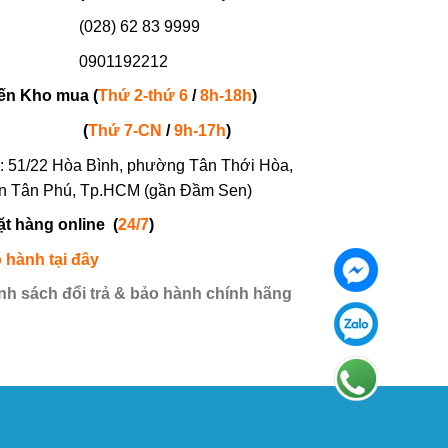
(028) 62 83 9999
901192212
ến Kho mua (
Thứ 2-thứ 6
/
8h-18h
)
(
Thứ 7-
CN
/
9h-17h
)
: 51/22 Hòa Bình, phường Tân Thới Hòa,
n Tân Phú, Tp.HCM (gần Đầm Sen)
ặt hàng online
(
24/7
)
 hành tại đây
nh sách đổi trả & bảo hành chính hãng