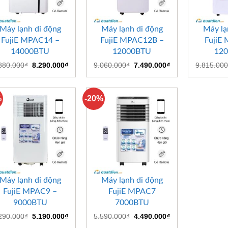
+
+
+
Máy lạnh di động
Máy lạnh di động
Máy lạ
FujiE MPAC14 –
FujiE MPAC12B –
FujiE
14000BTU
12000BTU
12
Giá
Giá
Giá
Giá
880.000
₫
8.290.000
₫
9.060.000
₫
7.490.000
₫
9.815.000
gốc
hiện
gốc
hiện
là:
tại
là:
tại
9.880.000₫.
là:
9.060.000₫.
là:
8.290.000₫.
7.490.000₫.
%
-20%
+
+
Máy lạnh di động
Máy lạnh di động
FujiE MPAC9 –
FujiE MPAC7
9000BTU
7000BTU
Giá
Giá
Giá
Giá
290.000
₫
5.190.000
₫
5.590.000
₫
4.490.000
₫
gốc
hiện
gốc
hiện