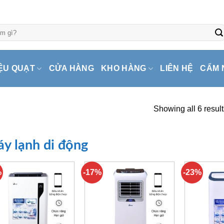
ỆU QUẠT
CỬA HÀNG
KHO HÀNG
LIÊN HỆ
CẨM 
Showing all 6 result
y lạnh di động
%
-17%
-23%