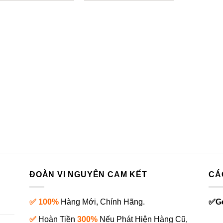
là:
tại
là:
tại
6.290.000₫.
là:
5.590.000₫.
là:
5.190.000₫.
4.490.000₫.
ĐOÀN VI NGUYÊN CAM KẾT
CÁ
✅ 100%
Hàng Mới, Chính Hãng.
✅
G
✅
Hoàn Tiền
300%
Nếu Phát Hiện Hàng Cũ,