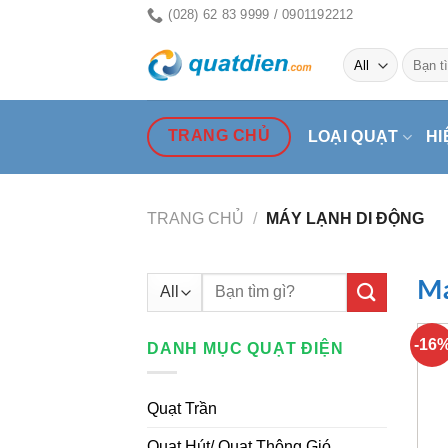
Skip
(028) 62 83 9999 / 0901192212
to
Tìm
content
kiếm:
TRANG CHỦ
LOẠI QUẠT
HI
TRANG CHỦ
/
MÁY LẠNH DI ĐỘNG
Tìm
Má
kiếm:
-16
DANH MỤC QUẠT ĐIỆN
Quạt Trần
Quạt Hút/ Quạt Thông Gió