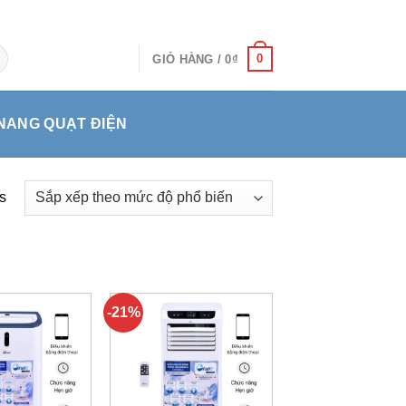
0
GIỎ HÀNG /
0
₫
NANG QUẠT ĐIỆN
s
-21%