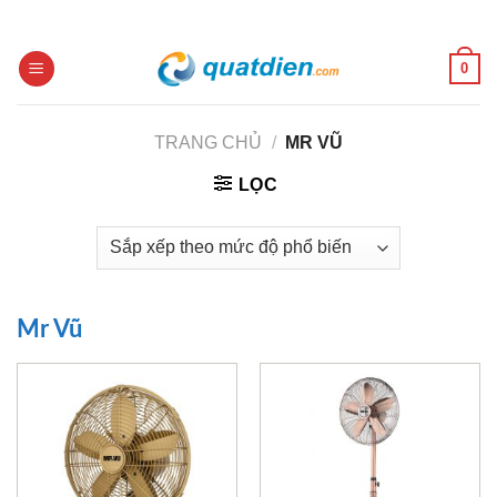
Skip
to
content
0
TRANG CHỦ
/
MR VŨ
LỌC
Mr Vũ