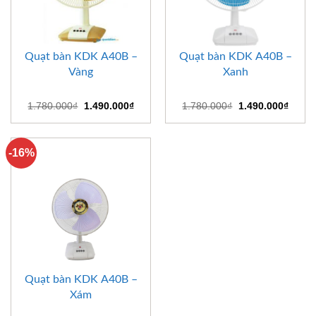
Quạt bàn KDK A40B –
Quạt bàn KDK A40B –
Vàng
Xanh
Giá
Giá
Giá
Giá
1.780.000
₫
1.490.000
₫
1.780.000
₫
1.490.000
₫
gốc
hiện
gốc
hiện
là:
tại
là:
tại
1.780.000₫.
là:
1.780.000₫.
là:
1.490.000₫.
1.490
-16%
Quạt bàn KDK A40B –
Xám