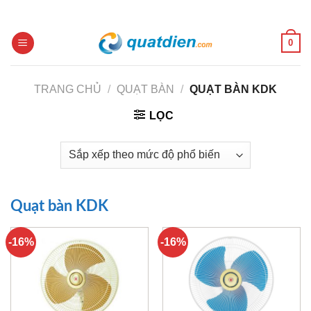
Skip
to
content
0
TRANG CHỦ
/
QUẠT BÀN
/
QUẠT BÀN KDK
LỌC
Quạt bàn KDK
-16%
-16%