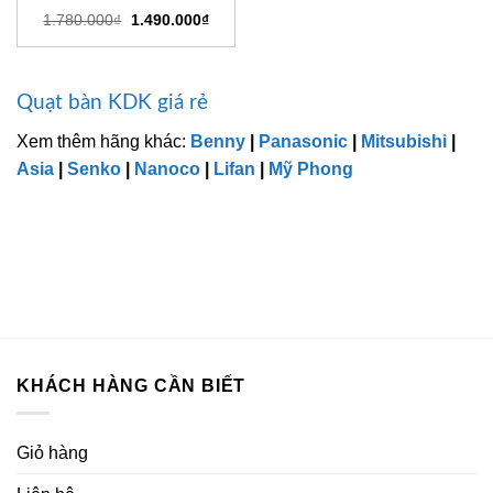
Giá
Giá
1.780.000
₫
1.490.000
₫
gốc
hiện
là:
tại
1.780.000₫.
là:
1.490.000₫.
Quạt bàn KDK giá rẻ
Xem thêm hãng khác:
Benny
|
Panasonic
|
Mitsubishi
|
Asia
|
Senko
|
Nanoco
|
Lifan
|
Mỹ Phong
KHÁCH HÀNG CẦN BIẾT
Giỏ hàng