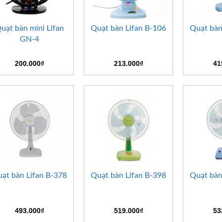
+
+
+
uạt bàn mini Lifan
Quạt bàn Lifan B-106
Quạt bàn
GN-4
200.000
₫
213.000
₫
41
+
+
+
ạt bàn Lifan B-378
Quạt bàn Lifan B-398
Quạt bàn
493.000
₫
519.000
₫
53