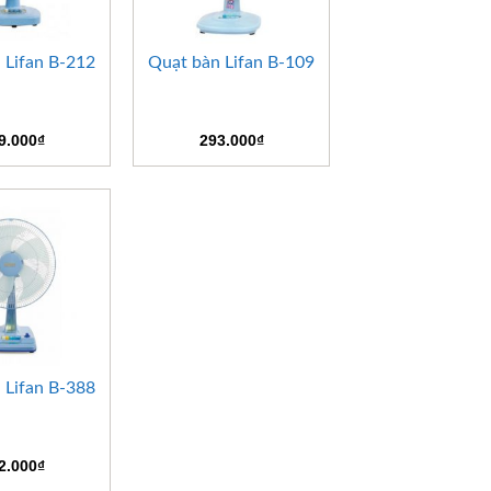
+
 Lifan B-212
Quạt bàn Lifan B-109
9.000
₫
293.000
₫
 Lifan B-388
2.000
₫