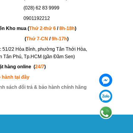
(028) 62 83 9999
901192212
ến Kho mua (
Thứ 2-thứ 6
/
8h-18h
)
(
Thứ 7-
CN
/
9h-17h
)
: 51/22 Hòa Bình, phường Tân Thới Hòa,
n Tân Phú, Tp.HCM (gần Đầm Sen)
ặt hàng online
(
24/7
)
 hành tại đây
nh sách đổi trả & bảo hành chính hãng