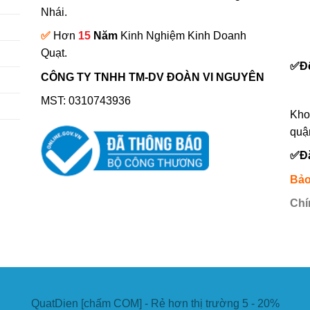
Nhái.
✅
Hơn
15
Năm
Kinh Nghiệm Kinh Doanh
0
Quạt.
✅
Đ
CÔNG TY TNHH TM-DV ĐOÀN VI NGUYÊN
MST: 0310743936
Kho
quậ
✅
Đ
Bảo
Chí
QuatDien [chấm COM] - Rẻ hơn thị trường 5 - 20%