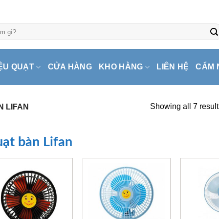
ỆU QUẠT
CỬA HÀNG
KHO HÀNG
LIÊN HỆ
CẨM 
Showing all 7 result
 LIFAN
ạt bàn Lifan