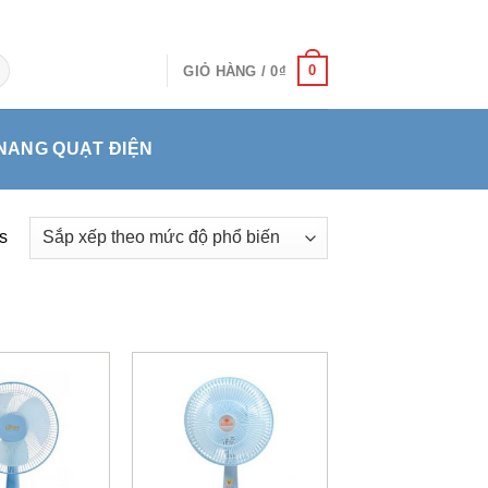
0
GIỎ HÀNG /
0
₫
NANG QUẠT ĐIỆN
s