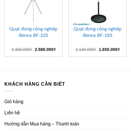
Quạt đứng công nghiệp
Quạt đứng công nghiệp
Benny BF-22S
Benny BF-183
Giá
Giá
Giá
Giá
3.350.000
₫
2.580.000
₫
2.140.000
₫
1.650.000
₫
gốc
hiện
gốc
hiện
là:
tại
là:
tại
3.350.000₫.
là:
2.140.000₫.
là:
2.580.000₫.
1.650
KHÁCH HÀNG CẦN BIẾT
Giỏ hàng
Liên hệ
Hướng dẫn Mua hàng – Thanh toán