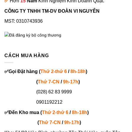
✅
Hơn
15
Năm
Kinh Nghiệm Kinh Doanh Quạt.
CÔNG TY TNHH TM-DV ĐOÀN VI NGUYÊN
MST: 0310743936
CÁCH MUA HÀNG
✅
Gọi
Đặt hàng
(
Thứ 2-thứ 6
/
8h-18h
)
(
Thứ 7-
CN
/
9h-17h
)
(028) 62 83 9999
0901192212
✅
Đến Kho mua (
Thứ 2-thứ 6
/
8h-18h
)
(
Thứ 7-
CN
/
9h-17h
)