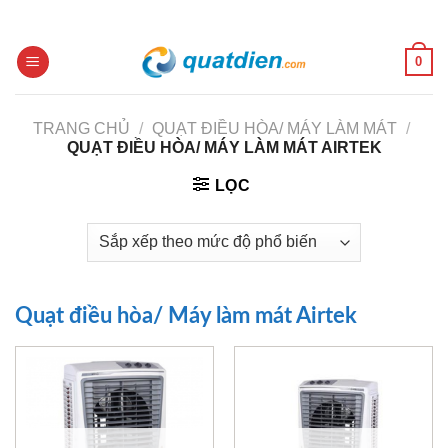
Skip
to
content
0
TRANG CHỦ
/
QUẠT ĐIỀU HÒA/ MÁY LÀM MÁT
/
QUẠT ĐIỀU HÒA/ MÁY LÀM MÁT AIRTEK
LỌC
Quạt điều hòa/ Máy làm mát Airtek