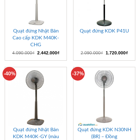
Quạt đứng Nhật Bản
Quạt đứng KDK P41U
Cao cấp KDK M40K-
CHG
Giá
Giá
Giá
Giá
4.090.000
₫
2.442.000
₫
2.090.000
₫
1.720.000
₫
gốc
hiện
gốc
hiện
là:
tại
là:
tại
4.090.000₫.
là:
2.090.000₫.
là:
2.442.000₫.
1.720
-40%
-37%
Quạt đứng Nhật Bản
Quạt đứng KDK N30NH
KDK M40K-GY (màu
(BR) – Đồng