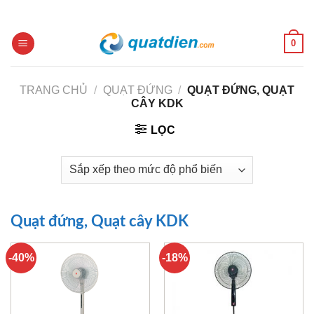
Skip
to
content
0
TRANG CHỦ
/
QUẠT ĐỨNG
/
QUẠT ĐỨNG, QUẠT
CÂY KDK
LỌC
Quạt đứng, Quạt cây KDK
-40%
-18%