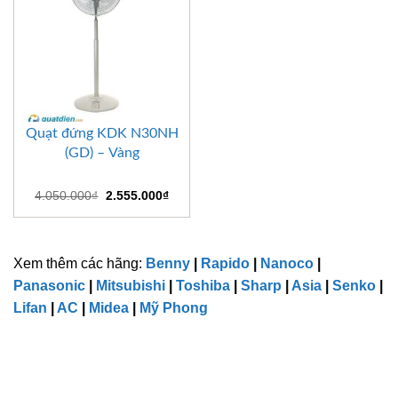
Quạt đứng KDK N30NH
(GD) – Vàng
Giá
Giá
4.050.000
₫
2.555.000
₫
gốc
hiện
là:
tại
4.050.000₫.
là:
2.555.000₫.
Xem thêm các hãng:
Benny
|
Rapido
|
Nanoco
|
Panasonic
|
Mitsubishi
|
Toshiba
|
Sharp
|
Asia
|
Senko
|
Lifan
|
AC
|
Midea
|
Mỹ Phong