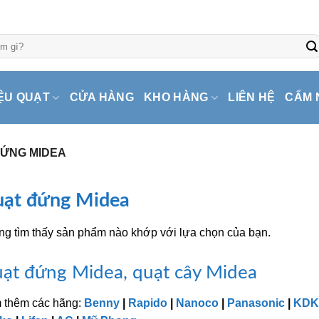
ỆU QUẠT
CỬA HÀNG
KHO HÀNG
LIÊN HỆ
CẨM 
ỨNG MIDEA
ạt đứng Midea
g tìm thấy sản phẩm nào khớp với lựa chọn của bạn.
ạt đứng Midea, quạt cây Midea
 thêm các hãng:
Benny
|
Rapido
|
Nanoco
|
Panasonic
|
KDK