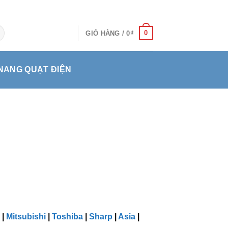
0
GIỎ HÀNG /
0
₫
NANG QUẠT ĐIỆN
|
Mitsubishi
|
Toshiba
|
Sharp
|
Asia
|