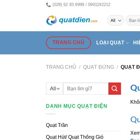
Skip
(028) 62 83 9999 / 0901192212
to
Tìm
content
kiếm:
TRANG CHỦ
LOẠI QUẠT
HI
TRANG CHỦ
/
QUẠT ĐỨNG
/
QUẠT Đ
Tìm
Qu
kiếm:
Khôn
DANH MỤC QUẠT ĐIỆN
Qu
Quạt Trần
Xem
Quạt Hút/ Quạt Thông Gió