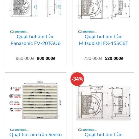
Quạt hút âm trần
Quạt hút âm trần
Panasonic FV-20TGU6
Mitsubishi EX-15SC6T
Giá
Giá
Giá
Giá
950.000
₫
800.000
₫
730.000
₫
520.000
₫
gốc
hiện
gốc
hiện
là:
tại
là:
tại
950.000₫.
là:
730.000₫.
là:
800.000₫.
520.000
-34%
Quạt hút âm trần Senko
Quạt hút âm trần