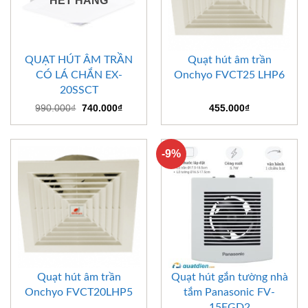
HẾT HÀNG
QUẠT HÚT ÂM TRẦN
Quạt hút âm trần
CÓ LÁ CHẮN EX-
Onchyo FVCT25 LHP6
20SSCT
Giá
Giá
990.000
₫
740.000
₫
455.000
₫
gốc
hiện
là:
tại
990.000₫.
là:
740.000₫.
-9%
Quạt hút âm trần
Quạt hút gắn tường nhà
Onchyo FVCT20LHP5
tắm Panasonic FV-
15EGD2