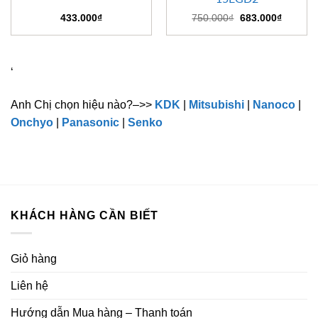
Giá
Giá
433.000
₫
750.000
₫
683.000
₫
gốc
hiện
là:
tại
750.000₫.
là:
683.000
‘
Anh Chị chọn hiệu nào?–>>
KDK
|
Mitsubishi
|
Nanoco
|
Onchyo
|
Panasonic
|
Senko
KHÁCH HÀNG CẦN BIẾT
Giỏ hàng
Liên hệ
Hướng dẫn Mua hàng – Thanh toán