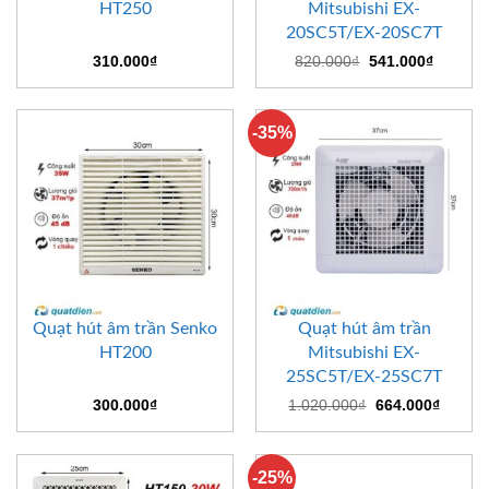
HT250
Mitsubishi EX-
20SC5T/EX-20SC7T
Giá
Giá
310.000
₫
820.000
₫
541.000
₫
gốc
hiện
là:
tại
820.000₫.
là:
541.000
-35%
Quạt hút âm trần Senko
Quạt hút âm trần
HT200
Mitsubishi EX-
25SC5T/EX-25SC7T
Giá
Giá
300.000
₫
1.020.000
₫
664.000
₫
gốc
hiện
là:
tại
1.020.000₫.
là:
664.00
-25%