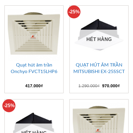
1.050.000₫.
là:
790.000₫.
-25%
HẾT HÀNG
Quạt hút âm trần
QUẠT HÚT ÂM TRẦN
Onchyo FVCT15LHP6
MITSUBISHI EX-25SSCT
Giá
Giá
417.000
₫
1.290.000
₫
970.000
₫
gốc
hiện
là:
tại
1.290.000₫.
là:
970.00
-25%