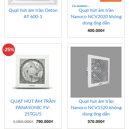
Quạt hút âm trần Deton
Quạt hút âm trần
AT 600-1
Nanoco NCV2020 không
dùng ống dẫn
400.000
₫
-25%
QUẠT HÚT ÂM TRẦN
Quạt hút âm trần
PANASONIC FV-
Nanoco NCV1520 không
25TGU5
dùng ống dẫn
Giá
Giá
1.050.000
₫
790.000
₫
370.000
₫
gốc
hiện
là:
tại