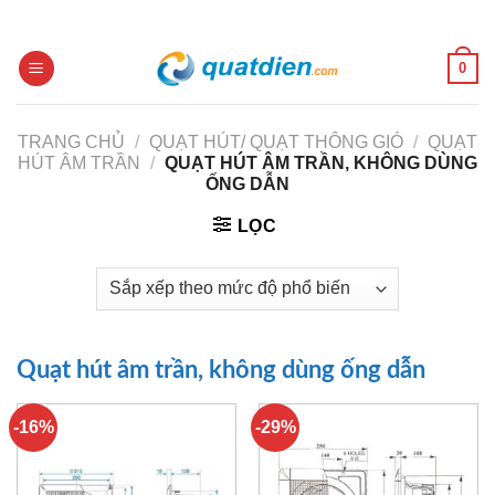
Skip
to
content
0
TRANG CHỦ
/
QUẠT HÚT/ QUẠT THÔNG GIÓ
/
QUẠT
HÚT ÂM TRẦN
/
QUẠT HÚT ÂM TRẦN, KHÔNG DÙNG
ỐNG DẪN
LỌC
Quạt hút âm trần, không dùng ống dẫn
-16%
-29%