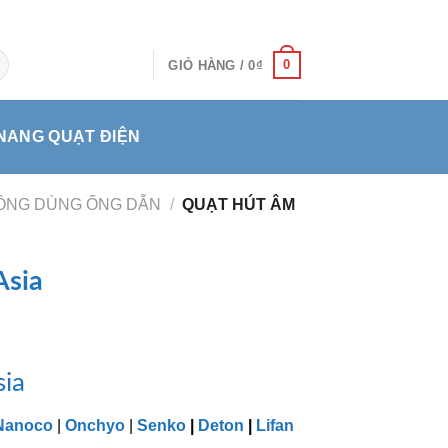
0
GIỎ HÀNG /
0
₫
NANG QUẠT ĐIỆN
HÔNG DÙNG ỐNG DẪN
/
QUẠT HÚT ÂM
Asia
sia
Nanoco
|
Onchyo
|
Senko
|
Deton
|
Lifan