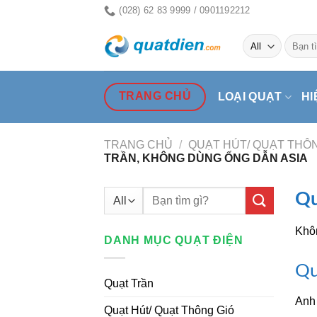
Skip
(028) 62 83 9999 / 0901192212
to
Tìm
content
kiếm:
TRANG CHỦ
LOẠI QUẠT
HI
TRANG CHỦ
/
QUẠT HÚT/ QUẠT THÔN
TRẦN, KHÔNG DÙNG ỐNG DẪN ASIA
Tìm
Qu
kiếm:
Khôn
DANH MỤC QUẠT ĐIỆN
Qu
Quạt Trần
Anh
Quạt Hút/ Quạt Thông Gió