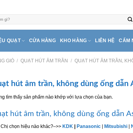
ỆU QUẠT
CỬA HÀNG
KHO HÀNG
LIÊN HỆ
CẨM 
G GIÓ
/
QUẠT HÚT ÂM TRẦN
/
QUẠT HÚT ÂM TRẦN, K
ạt hút âm trần, không dùng ống dẫn 
g tìm thấy sản phẩm nào khớp với lựa chọn của bạn.
ạt hút âm trần, không dùng ống dẫn A
 Chị chọn hiệu nào khác?–>>
KDK
|
Panasonic
|
Mitsubishi
|