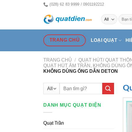
Skip
(028) 62 83 9999 / 0901192212
to
Tìm
content
kiếm:
TRANG CHỦ
LOẠI QUẠT
HI
TRANG CHỦ
/
QUẠT HÚT/ QUẠT THÔN
QUẠT HÚT ÂM TRẦN, KHÔNG DÙNG Ố
KHÔNG DÙNG ỐNG DẪN DETON
Tìm
Qu
kiếm:
DANH MỤC QUẠT ĐIỆN
Quạt Trần