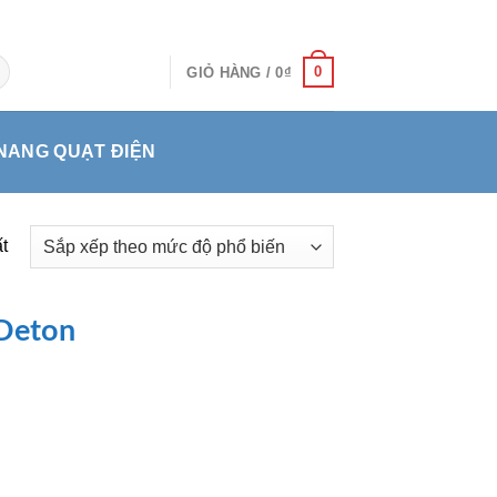
0
GIỎ HÀNG /
0
₫
NANG QUẠT ĐIỆN
t
 Deton