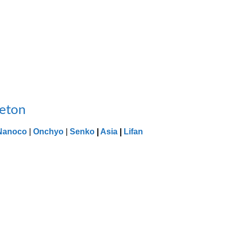
Deton
Nanoco
|
Onchyo
|
Senko
|
Asia
|
Lifan