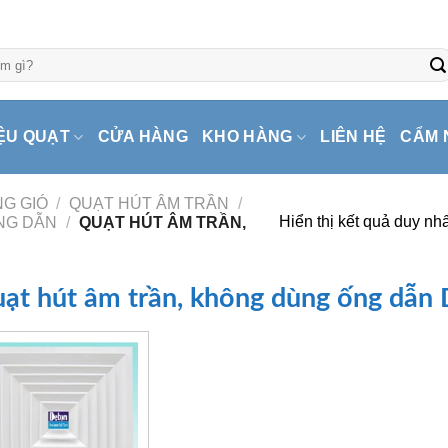
ỆU QUẠT
CỬA HÀNG
KHO HÀNG
LIÊN HỆ
CẨM 
G GIÓ
/
QUẠT HÚT ÂM TRẦN
/
Hiển thị kết quả duy nhấ
NG DẪN
/
QUẠT HÚT ÂM TRẦN,
ạt hút âm trần, không dùng ống dẫn