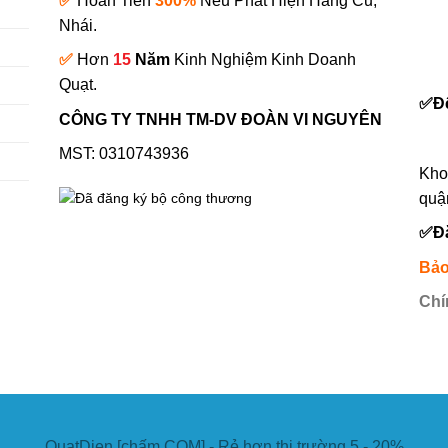
✅
Hoàn Tiền
300%
Nếu Phát Hiện Hàng Cũ,
Nhái.
✅
Hơn
15
Năm
Kinh Nghiệm Kinh Doanh
0
Quạt.
✅
Đ
CÔNG TY TNHH TM-DV ĐOÀN VI NGUYÊN
MST: 0310743936
Kho
quậ
✅
Đ
Bảo
Chí
QuatDien [chấm COM] - Rẻ hơn thị trường 5 - 20%