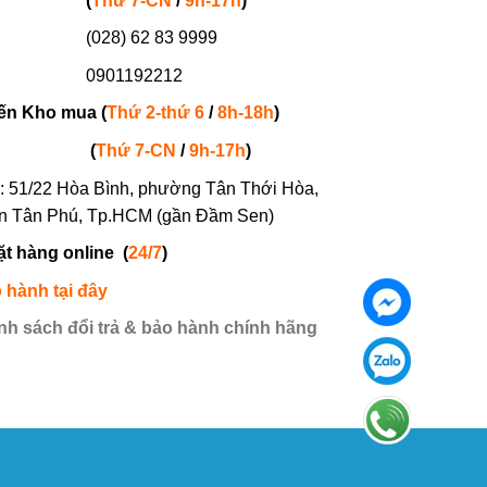
(
Thứ 7-
CN
/
9h-17h
)
(028) 62 83 9999
901192212
ến Kho mua (
Thứ 2-thứ 6
/
8h-18h
)
(
Thứ 7-
CN
/
9h-17h
)
: 51/22 Hòa Bình, phường Tân Thới Hòa,
n Tân Phú, Tp.HCM (gần Đầm Sen)
ặt hàng online
(
24/7
)
 hành tại đây
nh sách đổi trả & bảo hành chính hãng