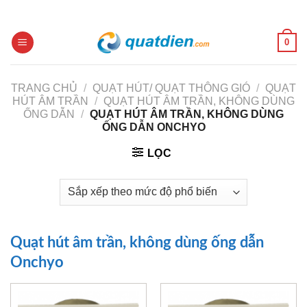
Skip
to
content
0
TRANG CHỦ
/
QUẠT HÚT/ QUẠT THÔNG GIÓ
/
QUẠT
HÚT ÂM TRẦN
/
QUẠT HÚT ÂM TRẦN, KHÔNG DÙNG
ỐNG DẪN
/
QUẠT HÚT ÂM TRẦN, KHÔNG DÙNG
ỐNG DẪN ONCHYO
LỌC
Quạt hút âm trần, không dùng ống dẫn
Onchyo