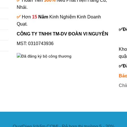
✅
Hoàn Tiền
300%
Nếu Phát Hiện Hàng Cũ,
Nhái.
✅
Hơn
15
Năm
Kinh Nghiệm Kinh Doanh
0
Quạt.
✅
Đ
CÔNG TY TNHH TM-DV ĐOÀN VI NGUYÊN
MST: 0310743936
Kho
quậ
✅
Đ
Bảo
Chí
QuatDien [chấm COM] - Rẻ hơn thị trường 5 - 20%