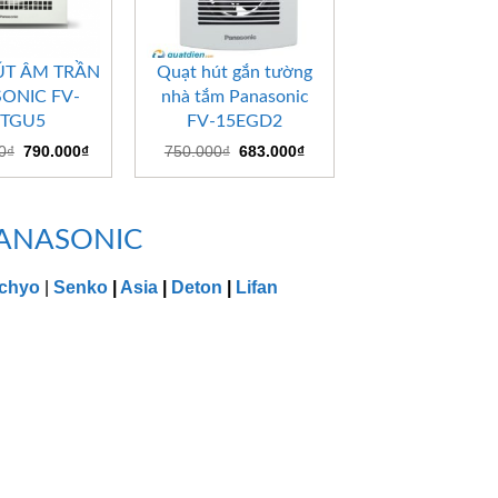
+
ÚT ÂM TRẦN
Quạt hút gắn tường
ONIC FV-
nhà tắm Panasonic
5TGU5
FV-15EGD2
Giá
Giá
Giá
Giá
0
₫
790.000
₫
750.000
₫
683.000
₫
gốc
hiện
gốc
hiện
là:
tại
là:
tại
1.050.000₫.
là:
750.000₫.
là:
790.000₫.
683.000₫.
 PANASONIC
chyo
|
Senko
|
Asia
|
Deton
|
Lifan