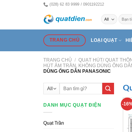
Skip
(028) 62 83 9999 / 0901192212
to
Tìm
content
kiếm:
TRANG CHỦ
LOẠI QUẠT
HI
TRANG CHỦ
/
QUẠT HÚT/ QUẠT THÔN
HÚT ÂM TRẦN, KHÔNG DÙNG ỐNG DẪ
DÙNG ỐNG DẪN PANASONIC
Tìm
Qu
kiếm:
-16
DANH MỤC QUẠT ĐIỆN
Quạt Trần