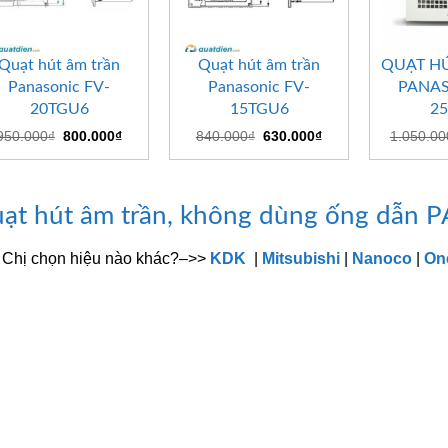
+
+
+
Quạt hút âm trần
Quạt hút âm trần
QUẠT H
Panasonic FV-
Panasonic FV-
PANAS
20TGU6
15TGU6
2
Giá
Giá
Giá
Giá
950.000
₫
800.000
₫
840.000
₫
630.000
₫
1.050.00
gốc
hiện
gốc
hiện
là:
tại
là:
tại
950.000₫.
là:
840.000₫.
là:
800.000₫.
630.000₫.
ạt hút âm trần, không dùng ống dẫn
 Chị chọn hiệu nào khác?–>>
KDK
|
Mitsubishi
|
Nanoco
|
On