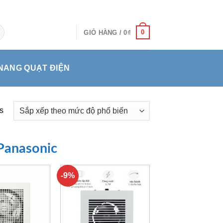
0
GIỎ HÀNG /
0
₫
NANG QUẠT ĐIỆN
s
Panasonic
-9%