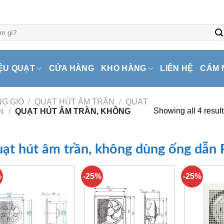
ỆU QUẠT
CỬA HÀNG
KHO HÀNG
LIÊN HỆ
CẨM 
G GIÓ
/
QUẠT HÚT ÂM TRẦN
/
QUẠT
Showing all 4 result
N
/
QUẠT HÚT ÂM TRẦN, KHÔNG
ạt hút âm trần, không dùng ống dẫn 
%
-25%
-25%