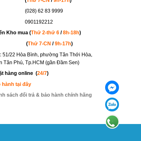
(
Thứ 7-
CN
/
9h-17h
)
(028) 62 83 9999
901192212
ến Kho mua (
Thứ 2-thứ 6
/
8h-18h
)
(
Thứ 7-
CN
/
9h-17h
)
: 51/22 Hòa Bình, phường Tân Thới Hòa,
n Tân Phú, Tp.HCM (gần Đầm Sen)
ặt hàng online
(
24/7
)
 hành tại đây
nh sách đổi trả & bảo hành chính hãng