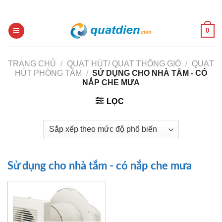
Skip
to
content
0
TRANG CHỦ
/
QUẠT HÚT/ QUẠT THÔNG GIÓ
/
QUẠT
HÚT PHÒNG TẮM
/
SỬ DỤNG CHO NHÀ TẮM - CÓ
NẮP CHE MƯA
LỌC
Sử dụng cho nhà tắm - có nắp che mưa