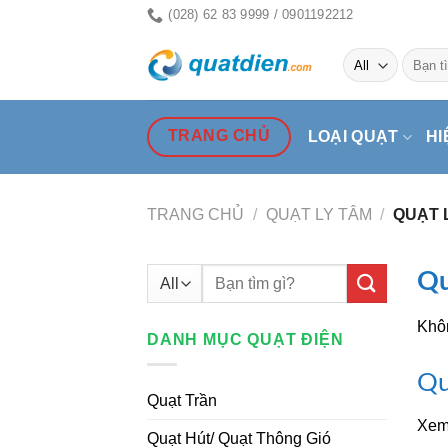
Skip
(028) 62 83 9999 / 0901192212
to
Tìm
content
kiếm:
TRANG CHỦ
LOẠI QUẠT
HI
TRANG CHỦ
/
QUẠT LY TÂM
/
QUẠT 
Tìm
Qu
kiếm:
Khôn
DANH MỤC QUẠT ĐIỆN
Qu
Quạt Trần
Xem
Quạt Hút/ Quạt Thông Gió