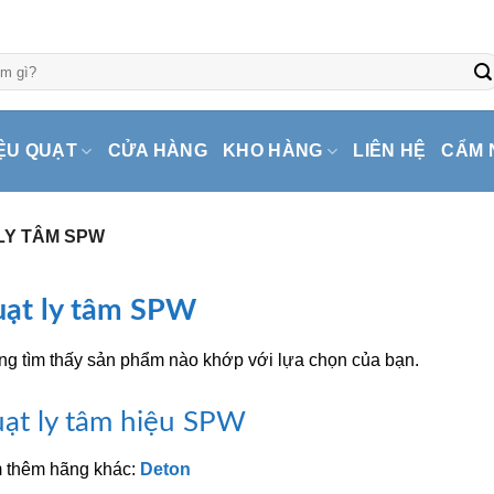
ỆU QUẠT
CỬA HÀNG
KHO HÀNG
LIÊN HỆ
CẨM 
LY TÂM SPW
ạt ly tâm SPW
g tìm thấy sản phẩm nào khớp với lựa chọn của bạn.
ạt ly tâm hiệu SPW
 thêm hãng khác:
Deton