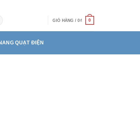
0
GIỎ HÀNG /
0
₫
NANG QUẠT ĐIỆN