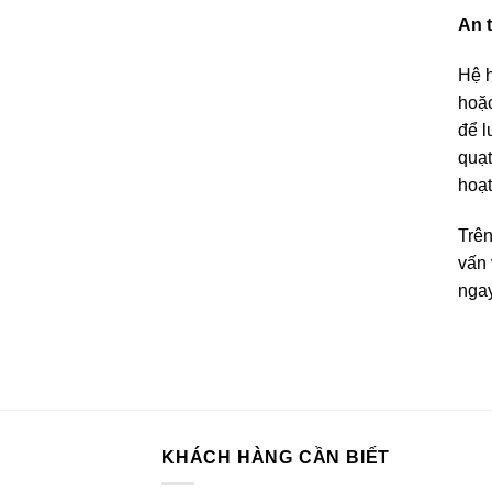
An 
Hệ h
hoặc
để l
quạt
hoạt
Trên
vấn 
nga
KHÁCH HÀNG CẦN BIẾT