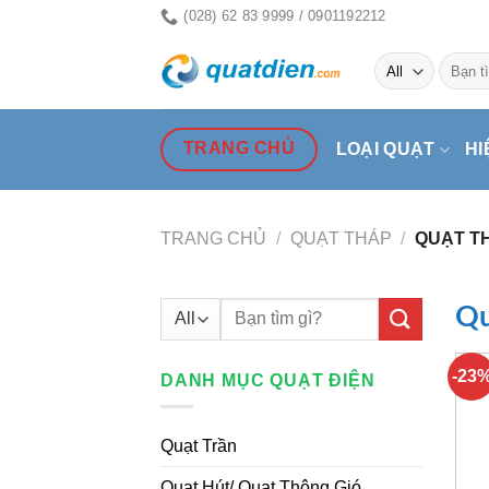
Skip
(028) 62 83 9999 / 0901192212
to
Tìm
content
kiếm:
TRANG CHỦ
LOẠI QUẠT
HI
TRANG CHỦ
/
QUẠT THÁP
/
QUẠT T
Tìm
Qu
kiếm:
-23
DANH MỤC QUẠT ĐIỆN
Quạt Trần
Quạt Hút/ Quạt Thông Gió