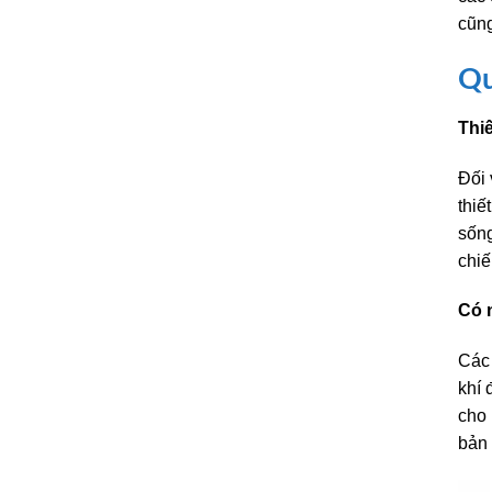
cũng
Qu
Thiế
Đối 
thiế
sống
chiế
Có 
Các 
khí 
cho 
bản 