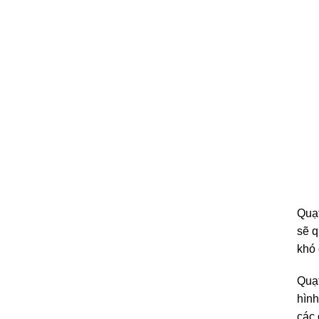
Quạt
sẽ q
khó 
Quạt
hình
các 