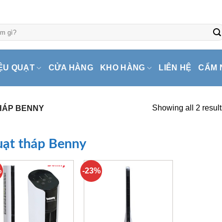
ỆU QUẠT
CỬA HÀNG
KHO HÀNG
LIÊN HỆ
CẨM 
Showing all 2 result
HÁP BENNY
ạt tháp Benny
%
-23%