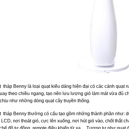
 tháp Benny là loại quạt kiểu dáng hiện đại có các cánh quạt 
uay theo chiều ngang, tạo nên lưu lượng gió làm mát vừa đủ ch
chịu như những dòng quạt cây truyền thống.
 tháp Benny thường có cấu tạo gồm những thành phần như: dụ
 LCD, nơi thoát gió, cực lên xuống, nơi hút gió vào, chốt thắt c
chế độ tự động, remote điều khiển từ xa… Tương tự như quạt 