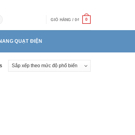
0
GIỎ HÀNG /
0
₫
NANG QUẠT ĐIỆN
s