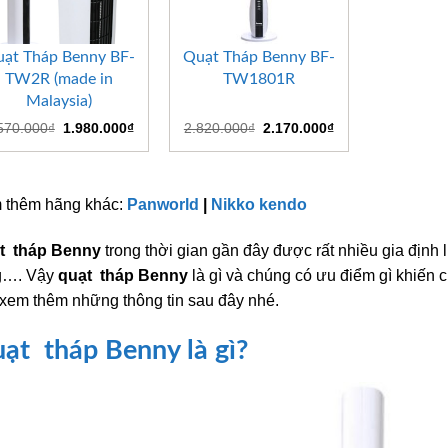
+
+
ạt Tháp Benny BF-
Quạt Tháp Benny BF-
TW2R (made in
TW1801R
Malaysia)
Giá
Giá
Giá
Giá
570.000
₫
1.980.000
₫
2.820.000
₫
2.170.000
₫
gốc
hiện
gốc
hiện
là:
tại
là:
tại
2.570.000₫.
là:
2.820.000₫.
là:
1.980.000₫.
2.170.000₫.
 thêm hãng khác:
Panworld
|
Nikko kendo
t tháp Benny
trong thời gian gần đây được rất nhiều gia định 
g…. Vậy
quạt tháp Benny
là gì và chúng có ưu điểm gì khiến
xem thêm những thông tin sau đây nhé.
ạt tháp Benny là gì?