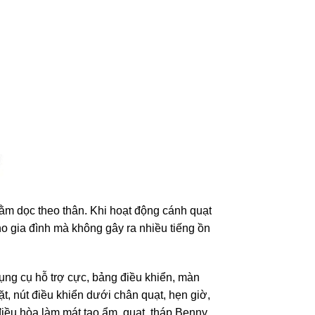
nằm dọc theo thân. Khi hoạt động cánh quạt
o gia đình mà không gây ra nhiều tiếng ồn
ng cụ hỗ trợ cực, bảng điều khiển, màn
hặt, nút điều khiển dưới chân quạt, hẹn giờ,
điều hòa làm mát tạo ẩm, quạt tháp Benny