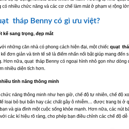
 có nhiều chức năng và các cơ chế làm mát ở phạm vị rộng lớn
ạt tháp Benny có gì ưu việt?
t kế sang trọng, đẹp mắt
với những căn nhà có phong cách hiện đại, một chiếc
quạt th
t kế đơn giản và tinh tế sẽ là điểm nhấn nổi bật giúp mang đến
. Hơn nữa, quạt tháp Benny có ngoại hình nhỏ gọn như dòng q
m nhiều diện tích hơn.
nhiều tính năng thông minh
chức năng thông minh như hẹn giờ, chế độ tự nhiên, chế độ xo
để loại bỏ bụi bẩn hay các chất gây ô nhiễm… được trang bị 
bạn và gia đình một cuộc sống khỏe mạnh. Hơn nữa, các nút bấm
với các kí hiệu rõ ràng, cho phép bạn điều chỉnh các chế độ dễ