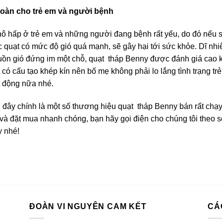
toàn cho trẻ em và người bệnh
ô hấp ở trẻ em và những người đang bệnh rất yếu, do đó nếu s
 quạt có mức độ gió quá mạnh, sẽ gây hại tới sức khỏe. Dĩ nhi
uồn gió đứng im một chỗ, quạt tháp Benny được đánh giá cao kh
 có cấu tạo khép kín nên bố mẹ không phải lo lắng tình trạng tr
 động nữa nhé.
 đây chính là một số thương hiệu quạt tháp Benny bán rất chạy
và đặt mua nhanh chóng, bạn hãy gọi điện cho chúng tôi theo số
y nhé!
ĐOÀN VI NGUYÊN CAM KẾT
CÁ