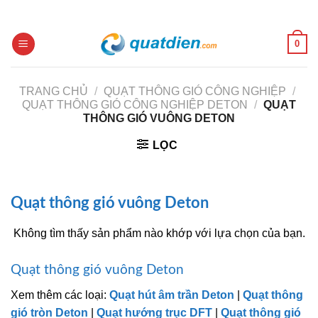
Skip
to
content
0
TRANG CHỦ
/
QUẠT THÔNG GIÓ CÔNG NGHIỆP
/
QUẠT THÔNG GIÓ CÔNG NGHIỆP DETON
/
QUẠT
THÔNG GIÓ VUÔNG DETON
LỌC
Quạt thông gió vuông Deton
Không tìm thấy sản phẩm nào khớp với lựa chọn của bạn.
Quạt thông gió vuông Deton
Xem thêm các loại:
Quạt hút âm trần Deton
|
Quạt thông
gió tròn Deton
|
Quạt hướng trục DFT
|
Quạt thông gió