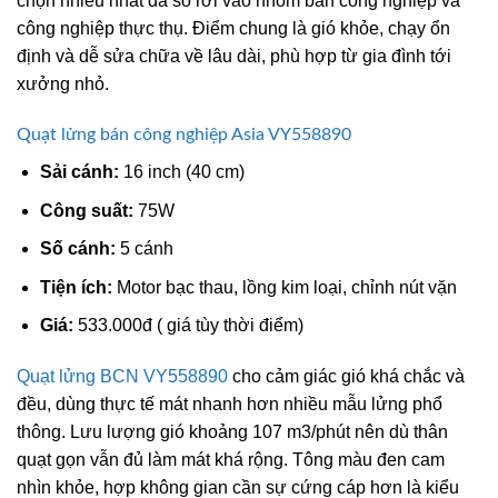
chọn nhiều nhất đa số rơi vào nhóm bán công nghiệp và
công nghiệp thực thụ. Điểm chung là gió khỏe, chạy ổn
định và dễ sửa chữa về lâu dài, phù hợp từ gia đình tới
xưởng nhỏ.
Quạt lửng bán công nghiệp Asia VY558890
Sải cánh:
16 inch (40 cm)
Công suất:
75W
Số cánh:
5 cánh
Tiện ích:
Motor bạc thau, lồng kim loại, chỉnh nút vặn
Giá:
533.000đ ( giá tùy thời điểm)
Quạt lửng BCN VY558890
cho cảm giác gió khá chắc và
đều, dùng thực tế mát nhanh hơn nhiều mẫu lửng phổ
thông. Lưu lượng gió khoảng 107 m3/phút nên dù thân
quạt gọn vẫn đủ làm mát khá rộng. Tông màu đen cam
nhìn khỏe, hợp không gian cần sự cứng cáp hơn là kiểu