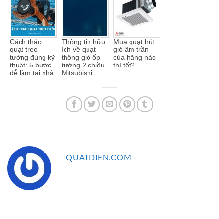
Cách tháo
Thông tin hữu
Mua quạt hút
quạt treo
ích về quạt
gió âm trần
tường đúng kỹ
thông gió ốp
của hãng nào
thuật: 5 bước
tường 2 chiều
thì tốt?
dễ làm tại nhà
Mitsubishi
QUATDIEN.COM