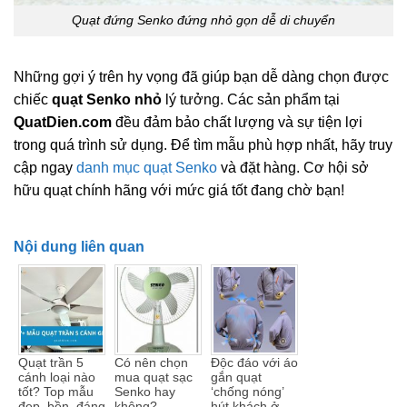
Quạt đứng Senko đứng nhỏ gọn dễ di chuyển
Những gợi ý trên hy vọng đã giúp bạn dễ dàng chọn được
chiếc
quạt Senko nhỏ
lý tưởng. Các sản phẩm tại
QuatDien.com
đều đảm bảo chất lượng và sự tiện lợi
trong quá trình sử dụng. Để tìm mẫu phù hợp nhất, hãy truy
cập ngay
danh mục quạt Senko
và đặt hàng. Cơ hội sở
hữu quạt chính hãng với mức giá tốt đang chờ bạn!
Nội dung liên quan
Quạt trần 5
Có nên chọn
Độc đáo với áo
cánh loại nào
mua quạt sạc
gắn quạt
tốt? Top mẫu
Senko hay
‘chống nóng’
đẹp, bền, đáng
không?
hút khách ở