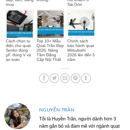
mua
Sài Gòn
Cách chọn tụ
Top 10+ Mẫu
Chính sách
điện cho quạt
Quạt Trần Đẹp
bảo hành quạt
Senko đúng
2026: Nâng
Mitsubishi
µF, đúng V và
Tầm Đẳng
2026 lên đến 5
an toàn
Cấp Nội Thất
năm
NGUYỄN TRÂN
Tôi là Huyền Trân, người dành hơn 3
năm gắn bó và đam mê với ngành quạt