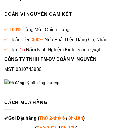
ĐOÀN VI NGUYÊN CAM KẾT
✅ 100%
Hàng Mới, Chính Hãng.
✅
Hoàn Tiền
300%
Nếu Phát Hiện Hàng Cũ, Nhái.
✅
Hơn
15
Năm
Kinh Nghiệm Kinh Doanh Quạt.
CÔNG TY TNHH TM-DV ĐOÀN VI NGUYÊN
MST: 0310743936
CÁCH MUA HÀNG
✅
Gọi
Đặt hàng
(
Thứ 2-thứ 6
/
8h-18h
)
(
Thứ 7-
CN
/
9h-17h
)