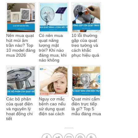
Nên mua quạt
Có nên mua
10 lỗi thường
hút mùi âm
quạt năng
gặp của quạt
trần nào? Top
lượng mặt
treo tường và
10 model đáng
trời? Khi nào
cách khắc
mua 2026
đáng mua, khi
phục hiệu quả
nào không
Các bộ phận
Nguy cơ mắc
Quạt mini cắm
của quạt điện
bệnh cao nếu
điện trực tiếp
và nguyên lý
sử dụng quạt
là gì? Top 5
hoạt động chi
điện sai cách
mẫu đáng mua
tiết