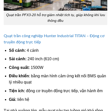
Quạt trần PFX3-20 hỗ trợ giảm nhiệt tích tụ, giúp không khí lưu
thông đều
Quạt trần công nghiệp Hunter Industrial TITAN – Động cơ
truyền động trực tiếp
Số cánh:
4 cánh
Sải cánh:
240 inch (610 cm)
Công suất:
1500W
Điều khiển
: bằng màn hình cảm ứng kết nối BMS quản
lý nhiều quạt
Tiện ích:
động cơ truyền động trực tiếp, vận hành êm
Giá:
liên hệ
Tại nhà xưởng lớn, mẫu quạt này tạo luồng gió khá rộng