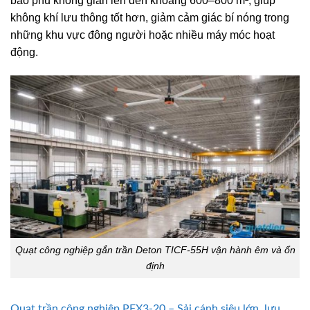
bao phủ không gian lên đến khoảng 600–800 m², giúp
không khí lưu thông tốt hơn, giảm cảm giác bí nóng trong
những khu vực đông người hoặc nhiều máy móc hoạt
động.
Quạt công nghiệp gắn trần Deton TICF-55H vận hành êm và ổn
định
Quạt trần công nghiệp PFX3-20 – Sải cánh siêu lớn, lưu