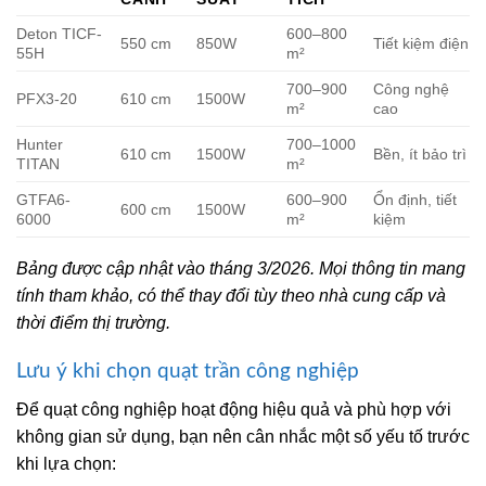
Deton TICF-
600–800
550 cm
850W
Tiết kiệm điện
55H
m²
700–900
Công nghệ
PFX3-20
610 cm
1500W
m²
cao
Hunter
700–1000
610 cm
1500W
Bền, ít bảo trì
TITAN
m²
GTFA6-
600–900
Ổn định, tiết
600 cm
1500W
6000
m²
kiệm
Bảng được cập nhật vào tháng 3/2026. Mọi thông tin mang
tính tham khảo, có thể thay đổi tùy theo nhà cung cấp và
thời điểm thị trường.
Lưu ý khi chọn quạt trần công nghiệp
Để quạt công nghiệp hoạt động hiệu quả và phù hợp với
không gian sử dụng, bạn nên cân nhắc một số yếu tố trước
khi lựa chọn: