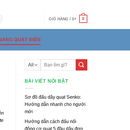
0
GIỎ HÀNG /
0
₫
NANG QUẠT ĐIỆN
Tìm
kiếm:
BÀI VIẾT NỔI BẬT
Sơ đồ đấu dây quạt Senko:
Hướng dẫn nhanh cho người
mới
ện
te
Hướng dẫn cách đấu nối
động cơ quạt 5 đầu dây đơn