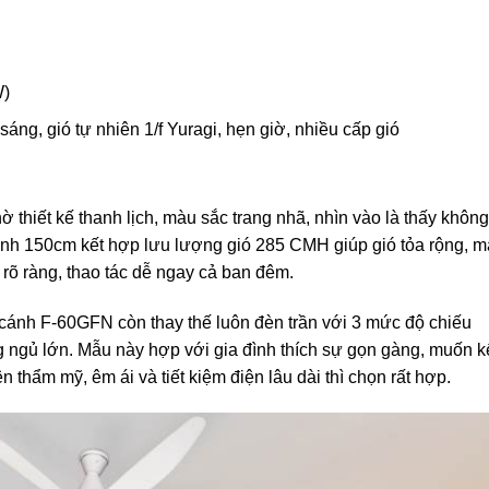
W)
ng, gió tự nhiên 1/f Yuragi, hẹn giờ, nhiều cấp gió
ờ thiết kế thanh lịch, màu sắc trang nhã, nhìn vào là thấy không
ánh 150cm kết hợp lưu lượng gió 285 CMH giúp gió tỏa rộng, m
rõ ràng, thao tác dễ ngay cả ban đêm.
 cánh F-60GFN còn thay thế luôn đèn trần với 3 mức độ chiếu
g ngủ lớn. Mẫu này hợp với gia đình thích sự gọn gàng, muốn k
ên thẩm mỹ, êm ái và tiết kiệm điện lâu dài thì chọn rất hợp.