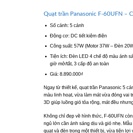
Quạt trần Panasonic F-60UFN – C
Số cánh: 5 cánh
Động cơ: DC tiết kiệm điện
Công suất: 57W (Motor 37W – Đèn 20
Tiện ích: Đèn LED 4 chế độ màu ánh sán
giờ mở/tắt, 3 cấp độ an toàn
Giá: 8.890.000₫
Ngay từ thiết kế, quạt trần Panasonic 5 
màu linh hoạt, vừa làm mát vừa đóng vai tr
3D giúp luồng gió tỏa rộng, mát đều nhưng
Không chỉ đẹp về hình thức, F-60UFN còn
ngủ lớn cần ánh sáng dịu và gió nhẹ. Mẫu
quạt và đèn trong một thiết bị, vừa tiện lợ