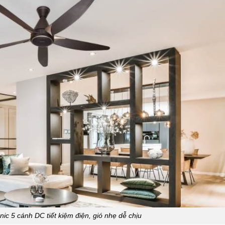
ic 5 cánh DC tiết kiệm điện, gió nhẹ dễ chịu