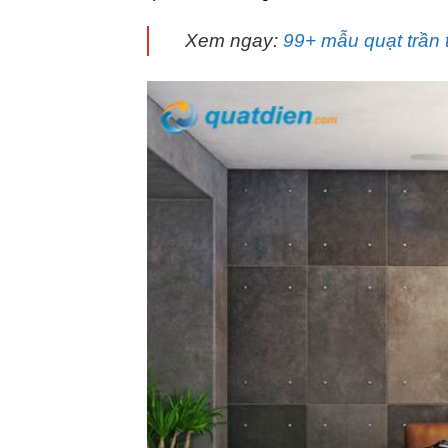
Xem ngay:
99+ mẫu quạt trần t