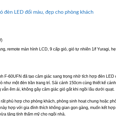
ó đèn LED đổi màu, đẹp cho phòng khách
W)
g, remote màn hình LCD, 9 cấp gió, gió tự nhiên 1/f Yuragi, h
cánh F-60UFN đã tạo cảm giác sang trọng nhờ tích hợp đèn LED 
ò như một đèn trần trang trí. Sải cánh 150cm cùng thiết kế cánh
 vẫn êm ái, không gây cảm giác gió gắt khi ngồi lâu dưới quạt.
 rất phù hợp cho phòng khách, phòng sinh hoạt chung hoặc ph
 này hợp với gia đình thích không gian gọn gàng, muốn kết hợp
i vừa tăng tính thẩm mỹ cho ngôi nhà.