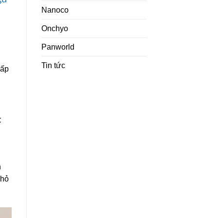
Nanoco
Onchyo
Panworld
Tin tức
cấp
C
n
nhỏ