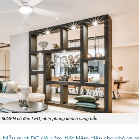
F-60GFN có đèn LED, nhìn phòng khách sang hẳn
 Mẫu quạt DC siêu êm, tiết kiệm điện cho phòng n