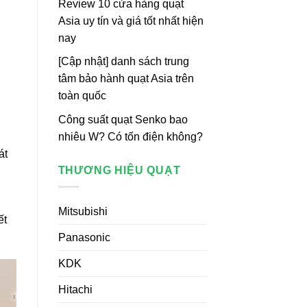
Review 10 cửa hàng quạt
Asia uy tín và giá tốt nhất hiện
nay
[Cập nhật] danh sách trung
tâm bảo hành quạt Asia trên
toàn quốc
Công suất quạt Senko bao
nhiêu W? Có tốn điện không?
át
THƯƠNG HIỆU QUẠT
Mitsubishi
ết
Panasonic
KDK
Hitachi