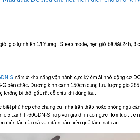
ó, gió tự nhiên 1/f Yuragi, Sleep mode, hẹn giờ bật/tắt 24h, 3 
GDN-S
nằm ở khả năng vận hành cực kỳ êm ái nhờ động cơ D
ABS-G bền chắc. Đường kính cánh 150cm cùng lưu lượng gió 285
không bị thổi gắt, rất dễ chịu khi dùng lâu.
c biệt phù hợp cho chung cư, nhà trần thấp hoặc phòng ngủ cầ
nic 5 cánh F-60GDN-S hợp với gia đình có người lớn tuổi, trẻ 
kiệm điện lâu dài mà vẫn đảm bảo hiệu quả làm mát cao.