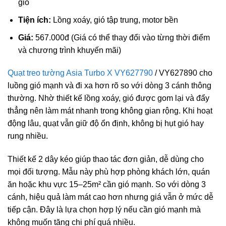
gió
Tiện ích:
Lồng xoáy, gió tập trung, motor bền
Giá:
567.000đ (Giá có thể thay đổi vào từng thời điểm
và chương trình khuyến mãi)
Quạt treo tường Asia Turbo X VY627790
/
VY627890
cho
luồng gió mạnh và đi xa hơn rõ so với dòng 3 cánh thông
thường. Nhờ thiết kế lồng xoáy, gió được gom lại và đẩy
thẳng nên làm mát nhanh trong không gian rộng. Khi hoạt
động lâu, quạt vẫn giữ độ ổn định, không bị hụt gió hay
rung nhiều.
Thiết kế 2 dây kéo giúp thao tác đơn giản, dễ dùng cho
mọi đối tượng. Mẫu này phù hợp phòng khách lớn, quán
ăn hoặc khu vực 15–25m² cần gió mạnh. So với dòng 3
cánh, hiệu quả làm mát cao hơn nhưng giá vẫn ở mức dễ
tiếp cận. Đây là lựa chọn hợp lý nếu cần gió mạnh mà
không muốn tăng chi phí quá nhiều.