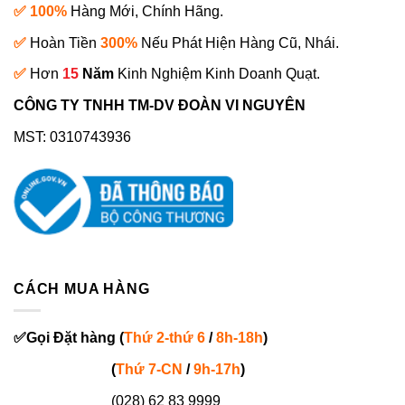
✅ 100%
Hàng Mới, Chính Hãng.
✅
Hoàn Tiền
300%
Nếu Phát Hiện Hàng Cũ, Nhái.
✅
Hơn
15
Năm
Kinh Nghiệm Kinh Doanh Quạt.
CÔNG TY TNHH TM-DV ĐOÀN VI NGUYÊN
MST: 0310743936
CÁCH MUA HÀNG
✅
Gọi
Đặt hàng
(
Thứ 2-thứ 6
/
8h-18h
)
(
Thứ 7-
CN
/
9h-17h
)
(028) 62 83 9999