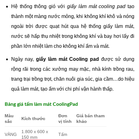
Hệ thống thông gió với
giấy làm mát cooling pad
tạo
thành một màng nước mỏng, khi không khí khô và nóng
ngoài trời được quạt hút qua hệ thống giấy làm mát,
nước sẽ hấp thụ nhiệt trong không khí và bay hơi lấy đi
phần lớn nhiệt làm cho không khí ẩm và mát.
Ngày nay,
giấy làm mát Cooling pad
được sử dụng
rộng rãi trong các xưởng may mặc, nhà kính trồng rau,
trang trại trồng trọt, chăn nuôi gia súc, gia cầm…do hiệu
quả làm mát, tạo ẩm với chi phí vận hành thấp.
Bảng giá tấm làm mát CoolingPad
Màu
Đơn
Giá bán tham
Kích thước
sắc
vị tính
khảo
1.800 x 600 x
VÀNG
Tấm
150 mm