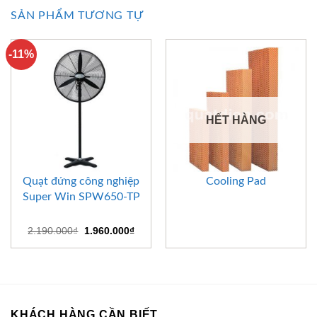
SẢN PHẨM TƯƠNG TỰ
-11%
HẾT HÀNG
Quạt đứng công nghiệp
Cooling Pad
Super Win SPW650-TP
Giá
Giá
2.190.000
₫
1.960.000
₫
gốc
hiện
là:
tại
2.190.000₫.
là:
1.960.000₫.
KHÁCH HÀNG CẦN BIẾT