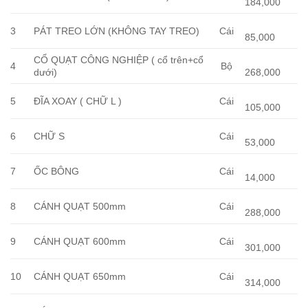
184,000
3
PÁT TREO LỚN (KHÔNG TAY TREO)
Cái
85,000
CỔ QUẠT CÔNG NGHIỆP ( cổ trên+cổ
4
Bộ
dưới)
268,000
5
ĐĨA XOAY ( CHỮ L )
Cái
105,000
6
CHỮ S
Cái
53,000
7
ỐC BÔNG
Cái
14,000
8
CÁNH QUẠT 500mm
Cái
288,000
9
CÁNH QUẠT 600mm
Cái
301,000
10
CÁNH QUẠT 650mm
Cái
314,000