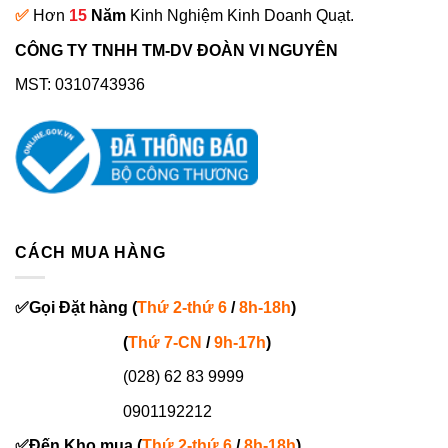
✅
Hơn
15
Năm
Kinh Nghiệm Kinh Doanh Quạt.
CÔNG TY TNHH TM-DV ĐOÀN VI NGUYÊN
MST: 0310743936
CÁCH MUA HÀNG
✅
Gọi
Đặt hàng
(
Thứ 2-thứ 6
/
8h-18h
)
(
Thứ 7-
CN
/
9h-17h
)
(028) 62 83 9999
0901192212
✅
Đến Kho mua (
Thứ 2-thứ 6
/
8h-18h
)