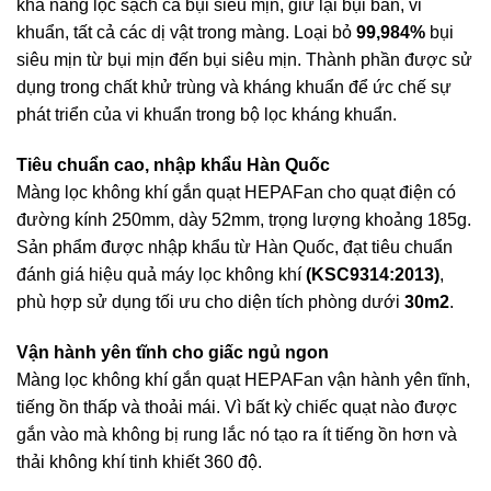
khả năng lọc sạch cả bụi siêu mịn, giữ lại bụi bẩn, vi
khuẩn, tất cả các dị vật trong màng. Loại bỏ
99,984%
bụi
siêu mịn từ bụi mịn đến bụi siêu mịn. Thành phần được sử
dụng trong chất khử trùng và kháng khuẩn để ức chế sự
phát triển của vi khuẩn trong bộ lọc kháng khuẩn.
Tiêu chuẩn cao, nhập khẩu Hàn Quốc
Màng lọc không khí gắn quạt HEPAFan cho quạt điện có
đường kính 250mm, dày 52mm, trọng lượng khoảng 185g.
Sản phẩm được nhập khẩu từ Hàn Quốc, đạt tiêu chuẩn
đánh giá hiệu quả máy lọc không khí
(KSC9314:2013)
,
phù hợp sử dụng tối ưu cho diện tích phòng dưới
30m2
.
Vận hành yên tĩnh cho giấc ngủ ngon
Màng lọc không khí gắn quạt HEPAFan vận hành yên tĩnh,
tiếng ồn thấp và thoải mái. Vì bất kỳ chiếc quạt nào được
gắn vào mà không bị rung lắc nó tạo ra ít tiếng ồn hơn và
thải không khí tinh khiết 360 độ.