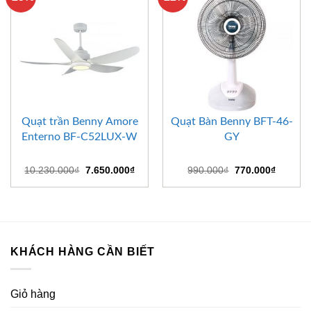
Quạt trần Benny Amore
Quạt Bàn Benny BFT-46-
Enterno BF-C52LUX-W
GY
Giá
Giá
Giá
Giá
10.230.000
₫
7.650.000
₫
990.000
₫
770.000
₫
gốc
hiện
gốc
hiện
là:
tại
là:
tại
10.230.000₫.
là:
990.000₫.
là:
7.650.000₫.
770.000
KHÁCH HÀNG CẦN BIẾT
Giỏ hàng