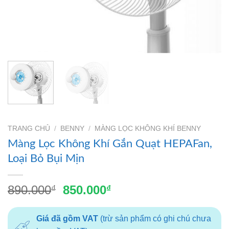
TRANG CHỦ
/
BENNY
/
MÀNG LỌC KHÔNG KHÍ BENNY
Màng Lọc Không Khí Gắn Quạt HEPAFan,
Loại Bỏ Bụi Mịn
Giá
Giá
890.000
850.000
₫
₫
gốc
hiện
là:
tại
Giá đã gồm VAT
(trừ sản phẩm có ghi chú chưa
890.000₫.
là: