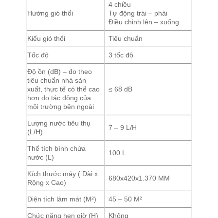
4 chiều
Hướng gió thổi
Tự động trái – phải
Điều chỉnh lên – xuống
Kiểu gió thổi
Tiêu chuẩn
Tốc độ
3 tốc độ
Độ ồn (dB) – đo theo
tiêu chuẩn nhà sản
xuất, thực tế có thể cao
≤ 68 dB
hơn do tác động của
môi trường bên ngoài
Lượng nước tiêu thụ
7 – 9 L/H
(L/H)
Thể tích bình chứa
100 L
nước (L)
Kích thước máy ( Dài x
680x420x1.370 MM
Rộng x Cao)
Diện tích làm mát (M²)
45 – 50 M²
Chức năng hẹn giờ (H)
Không