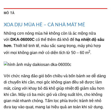
MÔ TẢ
XOA DỊU MÙA HÈ – CẢ NHÀ MÁT MẺ
Những cơn nóng mùa hè không còn là ác mộng nữa
với
DKA-06000C
có thể thêm đá khô để
hạ nhiệt độ sâu
hơn
. Thiết kế tinh tế, màu sắc sang trọng, máy phù hợp
2
với mọi không gian mở có diện tích từ 50 – 60 m
.
Với chức năng đảo gió bốn chiều và bốn bánh xe dễ dàng
di chuyển khi cần, mọi góc không gian đều sẽ được làm
mát, cùng với khay bỏ đá khô giúp nhiệt độ giảm sâu hơn
khi cần. Máy có ba mức gió và công suất lớn, cho không
gian mát nhanh chóng. Tấm lọc phía trước tránh trẻ nhỏ
đưa tay vào quạt, mang lại hiệu quả an toàn khi sử dụng.