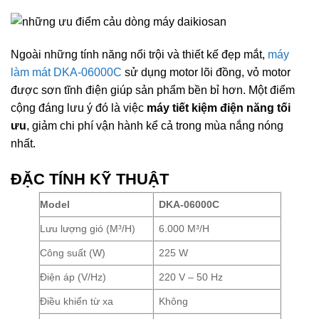
Ngoài những tính năng nổi trội và thiết kế đẹp mắt,
máy
làm mát DKA-06000C
sử dụng motor lõi đồng, vỏ motor
được sơn tĩnh điện giúp sản phẩm bền bỉ hơn. Một điểm
cộng đáng lưu ý đó là việc
máy tiết kiệm điện năng tối
ưu
, giảm chi phí vận hành kể cả trong mùa nắng nóng
nhất.
ĐẶC TÍNH KỸ THUẬT
Model
DKA-06000C
Lưu lượng gió (M³/H)
6.000 M³/H
Công suất (W)
225 W
Điện áp (V/Hz)
220 V – 50 Hz
Điều khiển từ xa
Không