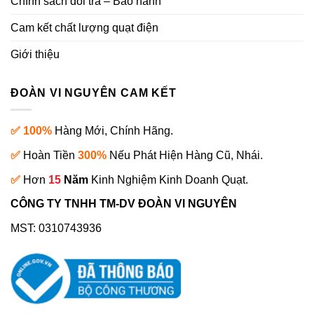
Chính sách đổi trả – Bảo hành
Cam kết chất lượng quạt điện
Giới thiệu
ĐOÀN VI NGUYÊN CAM KẾT
✅ 100%
Hàng Mới, Chính Hãng.
✅
Hoàn Tiền
300%
Nếu Phát Hiện Hàng Cũ, Nhái.
✅
Hơn
15
Năm
Kinh Nghiệm Kinh Doanh Quạt.
CÔNG TY TNHH TM-DV ĐOÀN VI NGUYÊN
MST: 0310743936