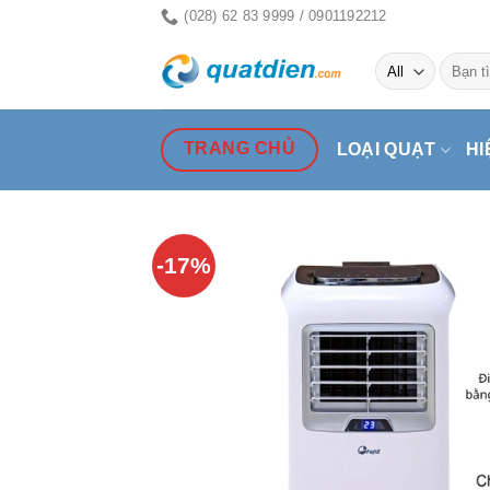
Skip
(028) 62 83 9999 / 0901192212
to
Tìm
content
kiếm:
TRANG CHỦ
LOẠI QUẠT
HI
-17%