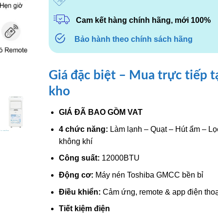
9.060.000₫.
là:
7.490.000
Cam kết hàng chính hãng, mới 100%
Bảo hành theo chính sách hãng
Giá đặc biệt – Mua trực tiếp t
kho
GIÁ ĐÃ BAO GỒM VAT
4 chức năng:
Làm lạnh – Quạt – Hút ẩm – Lọ
không khí
Công suất:
12000BTU
Động cơ:
Máy nén Toshiba GMCC bền bỉ
Điều khiển:
Cảm ứng, remote & app điện thoạ
Tiết kiệm điện