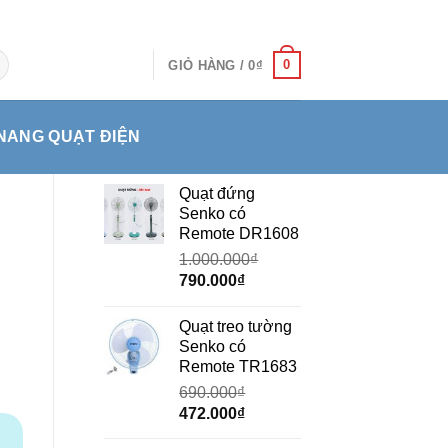
0
GIỎ HÀNG /
0
₫
NANG QUẠT ĐIỆN
Quạt đứng
Senko có
Remote DR1608
1.000.000
₫
Giá
Giá
790.000
₫
gốc
hiện
là:
tại
Quạt treo tường
1.000.000₫.
là:
Senko có
790.000₫.
Remote TR1683
690.000
₫
Giá
Giá
472.000
₫
gốc
hiện