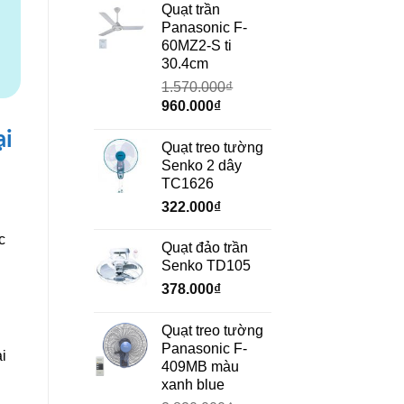
là:
tại
Quạt trần
₫.
690.000₫.
là:
Panasonic F-
472.000₫.
60MZ2-S ti
30.4cm
1.570.000
₫
Giá
Giá
960.000
₫
gốc
hiện
ại
là:
tại
Quạt treo tường
1.570.000₫.
là:
Senko 2 dây
960.000₫.
TC1626
322.000
₫
c
Quạt đảo trần
Senko TD105
378.000
₫
Quạt treo tường
Panasonic F-
i
409MB màu
xanh blue