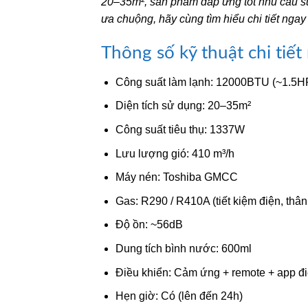
20–35m², sản phẩm đáp ứng tốt nhu cầu sử 
ưa chuộng, hãy cùng tìm hiểu chi tiết ngay
Thông số kỹ thuật chi tiế
Công suất làm lạnh: 12000BTU (~1.5H
Diện tích sử dụng: 20–35m²
Công suất tiêu thụ: 1337W
Lưu lượng gió: 410 m³/h
Máy nén: Toshiba GMCC
Gas: R290 / R410A (tiết kiệm điện, thân
Độ ồn: ~56dB
Dung tích bình nước: 600ml
Điều khiển: Cảm ứng + remote + app đi
Hẹn giờ: Có (lên đến 24h)