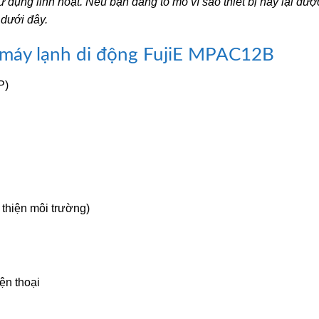
dụng linh hoạt. Nếu bạn đang tò mò vì sao thiết bị này lại đượ
 dưới đây.
t máy lạnh di động FujiE MPAC12B
P)
 thiện môi trường)
ện thoại