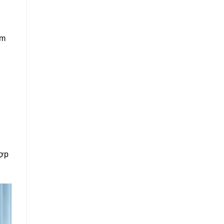
ằm
hợp