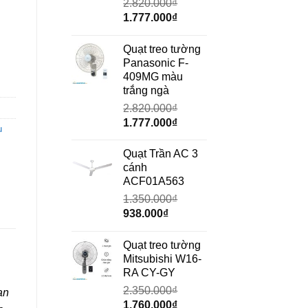
2.820.000
₫
Giá
Giá
1.777.000
₫
gốc
hiện
là:
tại
Quạt treo tường
ố lượng
2.820.000₫.
là:
Panasonic F-
1.777.000₫.
409MG màu
trắng ngà
2.820.000
₫
Giá
Giá
1.777.000
₫
u
gốc
hiện
là:
tại
Quạt Trần AC 3
2.820.000₫.
là:
cánh
1.777.000₫.
ACF01A563
1.350.000
₫
Giá
Giá
938.000
₫
gốc
hiện
là:
tại
Quạt treo tường
1.350.000₫.
là:
Mitsubishi W16-
938.000₫.
RA CY-GY
2.350.000
₫
an
Giá
Giá
1.760.000
₫