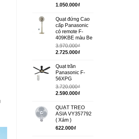
Giá
Giá
1.050.000
₫
gốc
hiện
là:
tại
Quạt đứng Cao
1.490.000₫.
là:
cấp Panasonic
1.050.000₫.
có remote F-
409KBE màu Be
3.970.000
₫
Giá
Giá
2.725.000
₫
gốc
hiện
là:
tại
Quạt trần
3.970.000₫.
là:
Panasonic F-
2.725.000₫.
56XPG
3.720.000
₫
Giá
Giá
2.590.000
₫
gốc
hiện
g
là:
tại
QUẠT TREO
3.720.000₫.
là:
ASIA VY357792
2.590.000₫.
( Xám )
622.000
₫