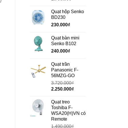
c
gốc
hiện
là:
tại
Quạt hộp Senko
2.350.000₫.
là:
BD230
1.760.000₫.
230.000
₫
Quạt bàn mini
Senko B102
240.000
₫
Quạt trần
Panasonic F-
56MZG-GO
3.720.000
₫
Giá
Giá
2.250.000
₫
gốc
hiện
là:
tại
Quạt treo
3.720.000₫.
là:
Toshiba F-
2.250.000₫.
WSA20(H)VN có
Remote
1.490.000
₫