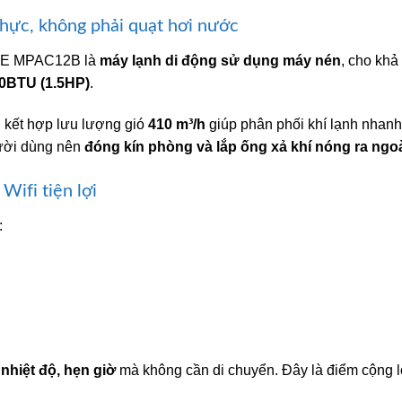
hực, không phải quạt hơi nước
ujiE MPAC12B là
máy lạnh di động sử dụng máy nén
, cho khả
0BTU (1.5HP)
.
, kết hợp lưu lượng gió
410 m³/h
giúp phân phối khí lạnh nhanh
gười dùng nên
đóng kín phòng và lắp ống xả khí nóng ra ngo
Wifi tiện lợi
:
 nhiệt độ, hẹn giờ
mà không cần di chuyển. Đây là điểm cộng 