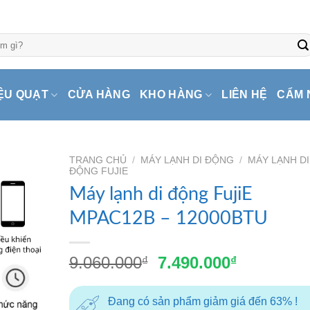
ỆU QUẠT
CỬA HÀNG
KHO HÀNG
LIÊN HỆ
CẨM 
TRANG CHỦ
/
MÁY LẠNH DI ĐỘNG
/
MÁY LẠNH DI
ĐỘNG FUJIE
Máy lạnh di động FujiE
MPAC12B – 12000BTU
Giá
Giá
9.060.000
7.490.000
₫
₫
gốc
hiện
là:
tại
Đang có sản phẩm giảm giá đến 63% !