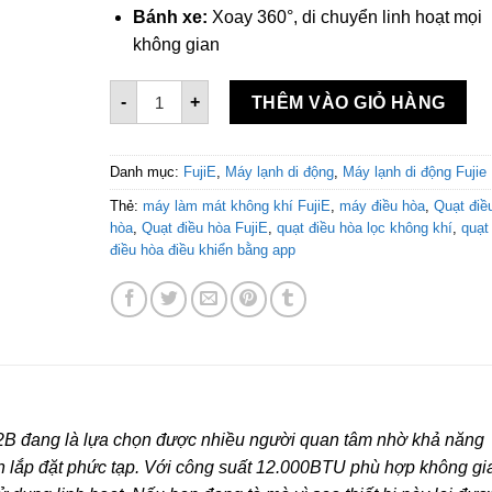
Bánh xe:
Xoay 360°, di chuyển linh hoạt mọi
không gian
Máy lạnh di động FujiE MPAC12B - 12000BTU s
-
+
THÊM VÀO GIỎ HÀNG
Danh mục:
FujiE
,
Máy lạnh di động
,
Máy lạnh di động Fujie
Thẻ:
máy làm mát không khí FujiE
,
máy điều hòa
,
Quạt điề
hòa
,
Quạt điều hòa FujiE
,
quạt điều hòa lọc không khí
,
quạt
điều hòa điều khiển bằng app
 đang là lựa chọn được nhiều người quan tâm nhờ khả năng
ần lắp đặt phức tạp. Với công suất 12.000BTU phù hợp không gi