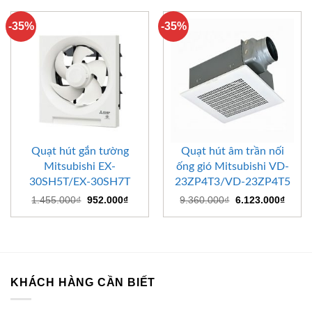
-35%
-35%
Quạt hút gắn tường
Quạt hút âm trần nối
Mitsubishi EX-
ống gió Mitsubishi VD-
30SH5T/EX-30SH7T
23ZP4T3/VD-23ZP4T5
Giá
Giá
Giá
Giá
1.455.000
₫
952.000
₫
9.360.000
₫
6.123.000
₫
gốc
hiện
gốc
hiện
là:
tại
là:
tại
1.455.000₫.
là:
9.360.000₫.
là:
952.000₫.
6.123
KHÁCH HÀNG CẦN BIẾT