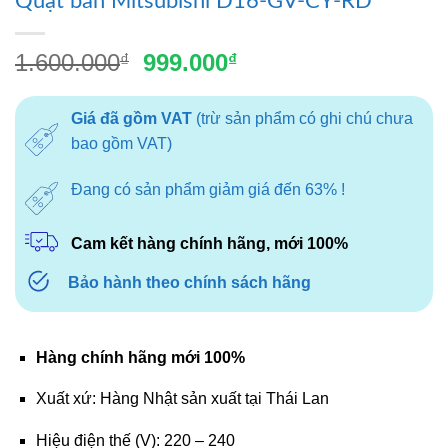
Quạt bàn Mitsubishi D16-GV-CY-RD
Giá
Giá
1.600.000
999.000
₫
₫
gốc
hiện
là:
tại
Giá đã gồm VAT
(trừ sản phẩm có ghi chú chưa
1.600.000₫.
là:
bao gồm VAT)
999.000₫.
Đang có sản phẩm giảm giá đến 63% !
Cam kết hàng chính hãng, mới 100%
Bảo hành theo chính sách hãng
Hàng chính hãng mới 100%
Xuất xứ: Hàng Nhật sản xuất tại Thái Lan
Hiệu điện thế (V): 220 – 240