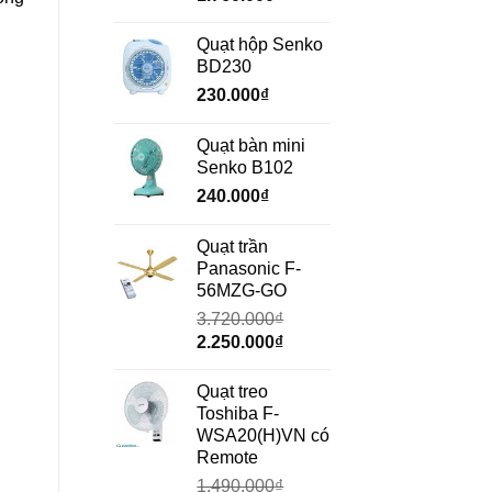
gốc
hiện
là:
tại
Quạt hộp Senko
2.350.000₫.
là:
BD230
1.760.000₫.
230.000
₫
Quạt bàn mini
Senko B102
240.000
₫
Quạt trần
Panasonic F-
56MZG-GO
3.720.000
₫
Giá
Giá
2.250.000
₫
gốc
hiện
là:
tại
Quạt treo
3.720.000₫.
là:
Toshiba F-
2.250.000₫.
WSA20(H)VN có
Remote
1.490.000
₫