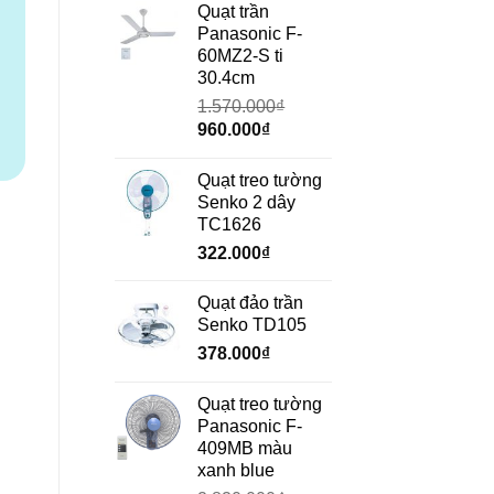
là:
tại
Quạt trần
690.000₫.
là:
Panasonic F-
472.000₫.
60MZ2-S ti
30.4cm
1.570.000
₫
Giá
Giá
960.000
₫
gốc
hiện
là:
tại
Quạt treo tường
1.570.000₫.
là:
Senko 2 dây
960.000₫.
TC1626
322.000
₫
Quạt đảo trần
Senko TD105
378.000
₫
Quạt treo tường
Panasonic F-
409MB màu
g
xanh blue