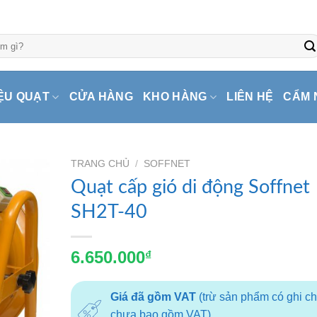
ỆU QUẠT
CỬA HÀNG
KHO HÀNG
LIÊN HỆ
CẨM 
TRANG CHỦ
/
SOFFNET
Quạt cấp gió di động Soffnet
SH2T-40
6.650.000
₫
Giá đã gồm VAT
(trừ sản phẩm có ghi c
chưa bao gồm VAT)