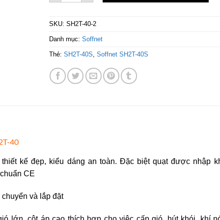
SKU:
SH2T-40-2
Danh mục:
Soffnet
Thẻ:
SH2T-40S
,
Soffnet SH2T-40S
H2T-40
thiết kế đẹp, kiểu dáng an toàn. Đặc biệt quạt được nhập k
u chuẩn CE
 chuyển và lắp đặt
ó lớn, cột áp cao thích hợp cho việc cấp gió, hút khói, khí 