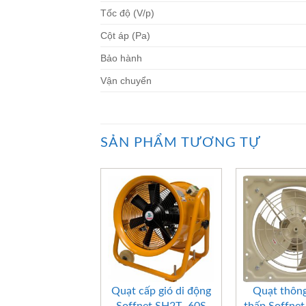
Tốc độ (V/p)
Cột áp (Pa)
Bảo hành
Vận chuyển
SẢN PHẨM TƯƠNG TỰ
+
+
Quạt cấp gió di động
Quạt thông