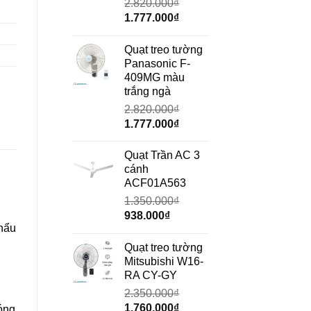
2.820.000
₫
Giá
Giá
1.777.000
₫
gốc
hiện
là:
tại
Quạt treo tường
2.820.000₫.
là:
Panasonic F-
1.777.000₫.
409MG màu
trắng ngà
2.820.000
₫
Giá
Giá
1.777.000
₫
gốc
hiện
là:
tại
Quạt Trần AC 3
2.820.000₫.
là:
cánh
1.777.000₫.
ACF01A563
1.350.000
₫
Giá
Giá
938.000
₫
hẩu
gốc
hiện
là:
tại
Quạt treo tường
1.350.000₫.
là:
Mitsubishi W16-
938.000₫.
RA CY-GY
2.350.000
₫
Giá
Giá
1.760.000
₫
nóng