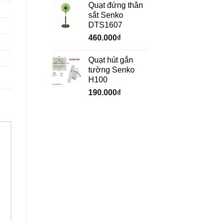
Quạt đứng thân
sắt Senko
DTS1607
460.000
₫
Quạt hút gắn
tường Senko
H100
190.000
₫
+
+
Quạt treo công
Quạt treo công