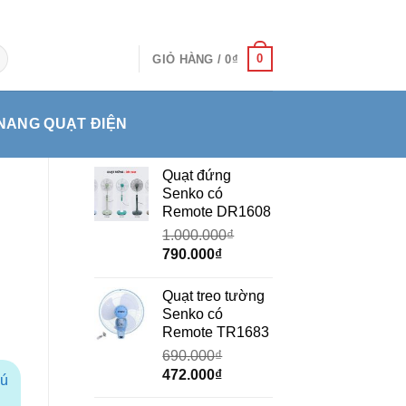
0
GIỎ HÀNG /
0
₫
NANG QUẠT ĐIỆN
Quạt đứng
Senko có
Remote DR1608
1.000.000
₫
Giá
Giá
790.000
₫
gốc
hiện
là:
tại
Quạt treo tường
1.000.000₫.
là:
Senko có
790.000₫.
Remote TR1683
690.000
₫
Giá
Giá
472.000
₫
hú
gốc
hiện