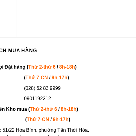
nghiệp Soffnet FB-75
nghiệp Soffnet FB-50
2.140.000
₫
1.700.000
₫
CH MUA HÀNG
ọi
Đặt hàng
(
Thứ 2-thứ 6
/
8h-18h
)
(
Thứ 7-
CN
/
9h-17h
)
(028) 62 83 9999
901192212
ến Kho mua (
Thứ 2-thứ 6
/
8h-18h
)
(
Thứ 7-
CN
/
9h-17h
)
: 51/22 Hòa Bình, phường Tân Thới Hòa,