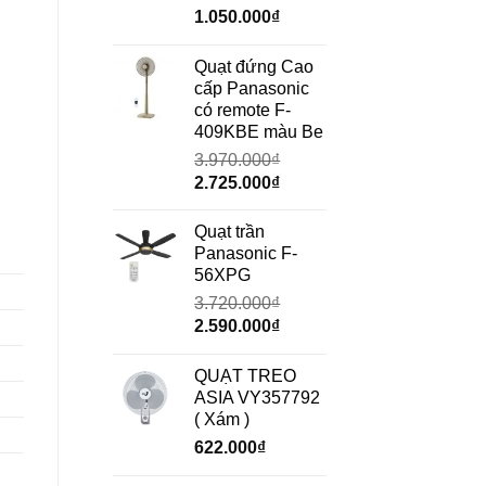
Giá
Giá
1.050.000
₫
gốc
hiện
là:
tại
Quạt đứng Cao
1.490.000₫.
là:
cấp Panasonic
1.050.000₫.
có remote F-
409KBE màu Be
3.970.000
₫
Giá
Giá
2.725.000
₫
gốc
hiện
là:
tại
Quạt trần
3.970.000₫.
là:
Panasonic F-
2.725.000₫.
56XPG
3.720.000
₫
Giá
Giá
2.590.000
₫
gốc
hiện
là:
tại
QUẠT TREO
3.720.000₫.
là:
ASIA VY357792
2.590.000₫.
( Xám )
622.000
₫