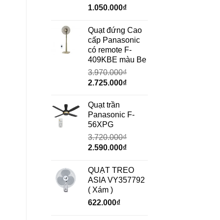
Giá
Giá
1.050.000
₫
gốc
hiện
là:
tại
Quạt đứng Cao
1.490.000₫.
là:
cấp Panasonic
1.050.000₫.
có remote F-
409KBE màu Be
3.970.000
₫
Giá
Giá
2.725.000
₫
gốc
hiện
là:
tại
Quạt trần
3.970.000₫.
là:
Panasonic F-
2.725.000₫.
56XPG
3.720.000
₫
Giá
Giá
2.590.000
₫
gốc
hiện
là:
tại
QUẠT TREO
3.720.000₫.
là:
ASIA VY357792
2.590.000₫.
( Xám )
622.000
₫