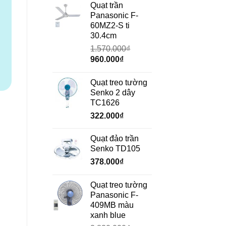
là:
tại
Quạt trần
₫.
690.000₫.
là:
Panasonic F-
472.000₫.
60MZ2-S ti
30.4cm
1.570.000
₫
Giá
Giá
960.000
₫
gốc
hiện
là:
tại
Quạt treo tường
1.570.000₫.
là:
Senko 2 dây
960.000₫.
TC1626
322.000
₫
Quạt đảo trần
Senko TD105
378.000
₫
Quạt treo tường
Panasonic F-
409MB màu
xanh blue