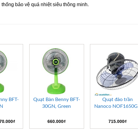
ệ thống bảo vệ quá nhiệt siêu thông minh.
+
+
nny BFT-
Quạt Bàn Benny BFT-
Quạt đảo trần
GN
30GN, Green
Nanoco NOF1650G
iá
Giá
70.000
₫
660.000
₫
715.000
₫
ốc
hiện
:
tại
90.000₫.
là: