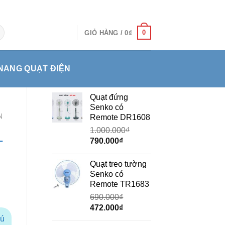
0
GIỎ HÀNG /
0
₫
NANG QUẠT ĐIỆN
Quạt đứng
Senko có
N
Remote DR1608
1.000.000
₫
-
Giá
Giá
790.000
₫
gốc
hiện
là:
tại
Quạt treo tường
1.000.000₫.
là:
Senko có
790.000₫.
Remote TR1683
690.000
₫
Giá
Giá
472.000
₫
gốc
hiện
hú