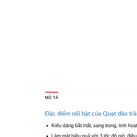
MÔ TẢ
Đặc điểm nổi bật của Quạt đảo t
Kiểu dáng bắt mắt, sang trọng, linh hoạ
Làm mát hiệu quả với 3 tốc độ gió, điề