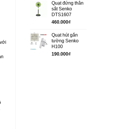
Quạt đứng thân
sắt Senko
DTS1607
460.000
₫
Quạt hút gắn
tường Senko
 với
H100
190.000
₫
àn
ộ
ẻ