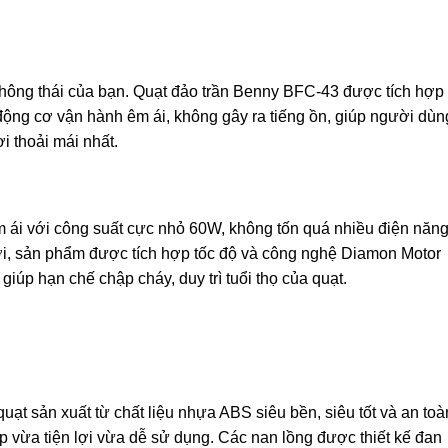
hông thái của bạn. Quạt đảo trần Benny BFC-43 được tích hợp 
ộng cơ vận hành êm ái, không gây ra tiếng ồn, giúp người dùn
i thoải mái nhất.
 ái với công suất cực nhỏ 60W, không tốn quá nhiều điện năn
ời, sản phẩm được tích hợp tốc độ và công nghệ Diamon Motor
giúp hạn chế chập cháy, duy trì tuổi thọ của quạt.
t sản xuất từ chất liệu nhựa ABS siêu bền, siêu tốt và an toà
 vừa tiện lợi vừa dễ sử dụng. Các nan lồng được thiết kế đan