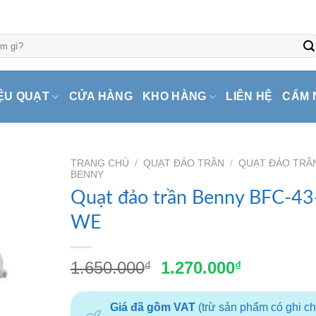
ỆU QUẠT
CỬA HÀNG
KHO HÀNG
LIÊN HỆ
CẨM 
TRANG CHỦ
/
QUẠT ĐẢO TRẦN
/
QUẠT ĐẢO TRẦ
BENNY
Quạt đảo trần Benny BFC-43
WE
Giá
Giá
1.650.000
1.270.000
₫
₫
gốc
hiện
là:
tại
Giá đã gồm VAT
(trừ sản phẩm có ghi c