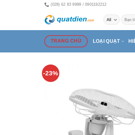
Skip
(028) 62 83 9999 / 0901192212
to
Tìm
content
kiếm:
TRANG CHỦ
LOẠI QUẠT
HI
-23%