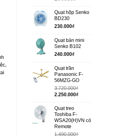
gốc
hiện
là:
tại
Quạt hộp Senko
2.350.000₫.
là:
BD230
1.760.000₫.
230.000
₫
Quạt bàn mini
Senko B102
240.000
₫
nh
ệc,
Quạt trần
ại
Panasonic F-
56MZG-GO
3.720.000
₫
Giá
Giá
2.250.000
₫
gốc
hiện
là:
tại
Quạt treo
3.720.000₫.
là:
Toshiba F-
2.250.000₫.
WSA20(H)VN có
Remote
1.490.000
₫