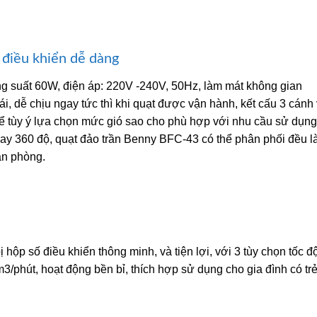
 điều khiển dễ dàng
g suất 60W, điện áp: 220V -240V, 50Hz, làm mát không gian
, dễ chịu ngay tức thì khi quạt được vận hành, kết cấu 3 cánh
hể tùy ý lựa chọn mức gió sao cho phù hợp với nhu cầu sử dụng
quay 360 độ, quạt đảo trần Benny BFC-43 có thể phân phối đều l
ăn phòng.
ộp số điều khiển thông minh, và tiện lợi, với 3 tùy chọn tốc đ
3/phút, hoạt động bền bỉ, thích hợp sử dụng cho gia đình có tr