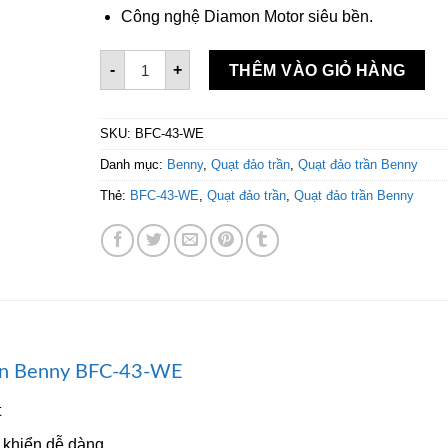
Công nghệ Diamon Motor siêu bền.
Quạt đảo trần Benny BFC-43-WE số lượng
-
+
THÊM VÀO GIỎ HÀNG
SKU:
BFC-43-WE
Danh mục:
Benny
,
Quạt đảo trần
,
Quạt đảo trần Benny
Thẻ:
BFC-43-WE
,
Quạt đảo trần
,
Quạt đảo trần Benny
rần Benny BFC-43-WE
t
u khiển dễ dàng