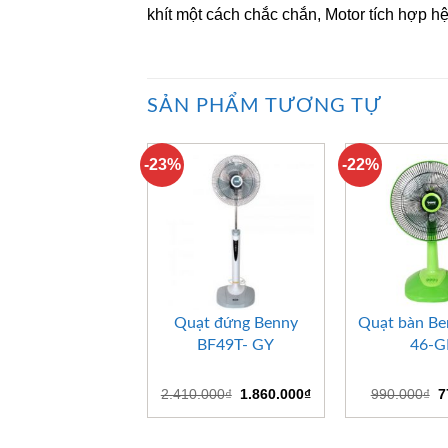
khít một cách chắc chắn, Motor tích hợp h
SẢN PHẨM TƯƠNG TỰ
-23%
-22%
+
+
Quạt đứng Benny
Quạt bàn Be
BF49T- GY
46-
Giá
Giá
G
2.410.000
₫
1.860.000
₫
990.000
₫
7
gốc
hiện
g
là:
tại
là
2.410.000₫.
là:
9