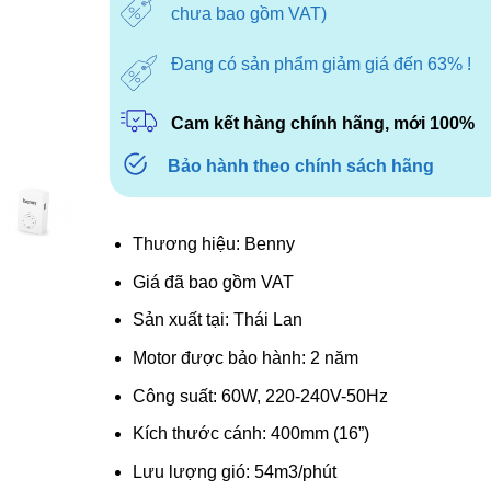
1.650.000₫.
là:
chưa bao gồm VAT)
1.270.000
Đang có sản phẩm giảm giá đến 63% !
Cam kết hàng chính hãng, mới 100%
Bảo hành theo chính sách hãng
Thương hiệu: Benny
Giá đã bao gồm VAT
Sản xuất tại: Thái Lan
Motor được bảo hành: 2 năm
Công suất: 60W, 220-240V-50Hz
Kích thước cánh: 400mm (16”)
Lưu lượng gió: 54m3/phút