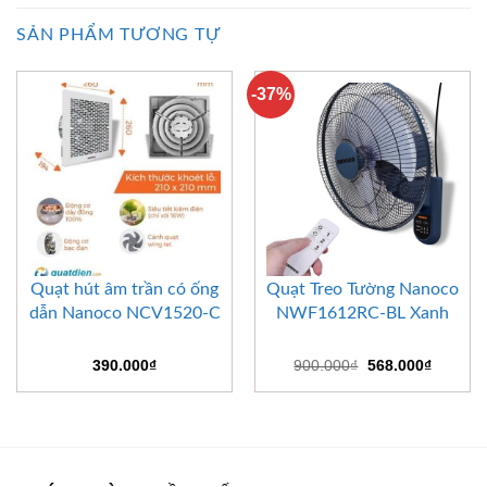
SẢN PHẨM TƯƠNG TỰ
-37%
Quạt hút âm trần có ống
Quạt Treo Tường Nanoco
dẫn Nanoco NCV1520-C
NWF1612RC-BL Xanh
Giá
Giá
390.000
₫
900.000
₫
568.000
₫
gốc
hiện
là:
tại
900.000₫.
là:
568.000