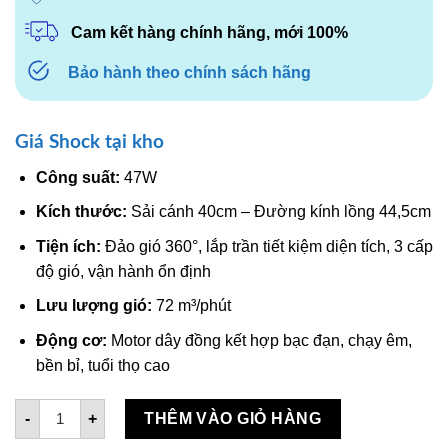
Cam kết hàng chính hãng, mới 100%
Bảo hành theo chính sách hãng
Giá Shock tại kho
Công suất:
47W
Kích thước:
Sải cánh 40cm – Đường kính lồng 44,5cm
Tiện ích:
Đảo gió 360°, lắp trần tiết kiệm diện tích, 3 cấp
độ gió, vận hành ổn định
Lưu lượng gió:
72 m³/phút
Động cơ:
Motor dây đồng kết hợp bạc đạn, chạy êm,
bền bỉ, tuổi thọ cao
Quạt đảo trần Nanoco NOF1650BE số lượng
-
+
THÊM VÀO GIỎ HÀNG