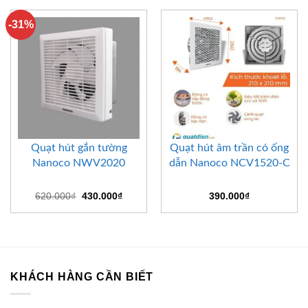
-31%
Quạt hút gắn tường
Quạt hút âm trần có ống
Nanoco NWV2020
dẫn Nanoco NCV1520-C
Giá
Giá
620.000
₫
430.000
₫
390.000
₫
gốc
hiện
là:
tại
620.000₫.
là:
430.000₫.
KHÁCH HÀNG CẦN BIẾT