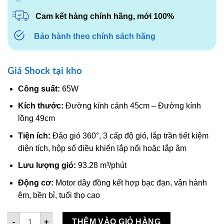
Cam kết hàng chính hãng, mới 100%
Bảo hành theo chính sách hãng
Giá Shock tại kho
Công suất:
65W
Kích thước:
Đường kính cánh 45cm – Đường kính
lồng 49cm
Tiện ích:
Đảo gió 360°, 3 cấp độ gió, lắp trần tiết kiệm
diện tích, hộp số điều khiển lắp nổi hoặc lắp âm
Lưu lượng gió:
93.28 m³/phút
Động cơ:
Motor dây đồng kết hợp bạc đạn, vận hành
êm, bền bỉ, tuổi thọ cao
Quạt đảo trần Nanoco NOF1853GR số lượng
-
+
THÊM VÀO GIỎ HÀNG