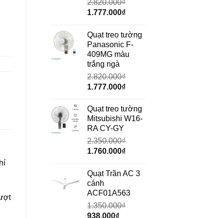
2.820.000
₫
Giá
Giá
1.777.000
₫
gốc
hiện
là:
tại
Quạt treo tường
2.820.000₫.
là:
Panasonic F-
1.777.000₫.
409MG màu
trắng ngà
2.820.000
₫
Giá
Giá
1.777.000
₫
gốc
hiện
là:
tại
Quạt treo tường
2.820.000₫.
là:
Mitsubishi W16-
1.777.000₫.
RA CY-GY
2.350.000
₫
Giá
Giá
1.760.000
₫
gốc
hiện
hí
là:
tại
Quạt Trần AC 3
2.350.000₫.
là:
cánh
1.760.000₫.
ACF01A563
vượt
1.350.000
₫
Giá
Giá
938.000
₫