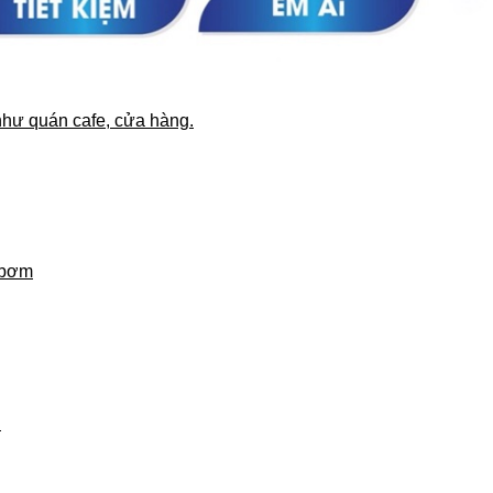
như quán cafe, cửa hàng.
 bơm
i