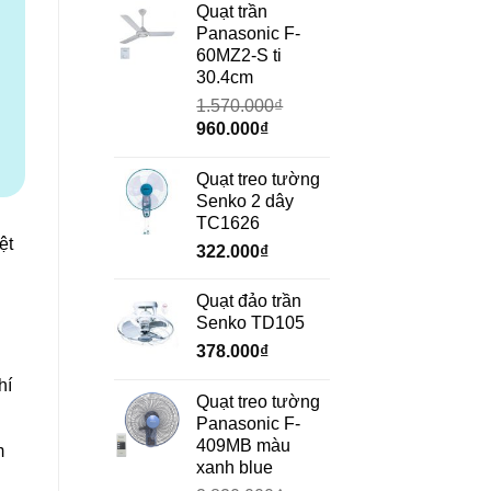
là:
tại
Quạt trần
690.000₫.
là:
Panasonic F-
472.000₫.
60MZ2-S ti
30.4cm
1.570.000
₫
Giá
Giá
960.000
₫
gốc
hiện
là:
tại
Quạt treo tường
1.570.000₫.
là:
Senko 2 dây
960.000₫.
TC1626
ệt
322.000
₫
Quạt đảo trần
Senko TD105
378.000
₫
hí
Quạt treo tường
Panasonic F-
409MB màu
m
xanh blue