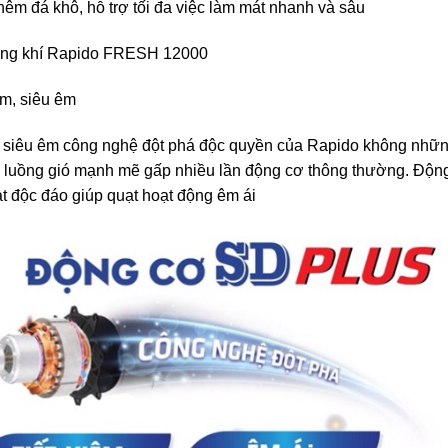
 đá khô, hỗ trợ tối đa việc làm mát nhanh và sâu
ệm, siêu êm
 siêu êm công nghệ đột phá độc quyền của Rapido không nhữ
ra luồng gió mạnh mẽ gấp nhiều lần động cơ thông thường. Độn
t độc đáo giúp quạt hoạt động êm ái