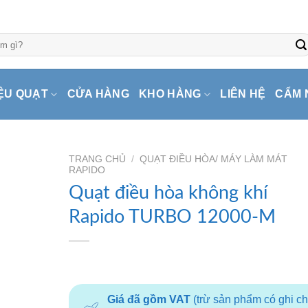
ỆU QUẠT
CỬA HÀNG
KHO HÀNG
LIÊN HỆ
CẨM 
TRANG CHỦ
/
QUẠT ĐIỀU HÒA/ MÁY LÀM MÁT
RAPIDO
Quạt điều hòa không khí
Rapido TURBO 12000-M
Giá đã gồm VAT
(trừ sản phẩm có ghi c