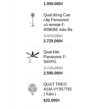
Giá
Giá
1.050.000
₫
gốc
hiện
là:
tại
Quạt đứng Cao
1.490.000₫.
là:
cấp Panasonic
1.050.000₫.
có remote F-
409KBE màu Be
3.970.000
₫
Giá
Giá
2.725.000
₫
gốc
hiện
là:
tại
Quạt trần
3.970.000₫.
là:
Panasonic F-
2.725.000₫.
56XPG
3.720.000
₫
Giá
Giá
2.590.000
₫
gốc
hiện
là:
tại
QUẠT TREO
3.720.000₫.
là:
ASIA VY357792
2.590.000₫.
( Xám )
622.000
₫