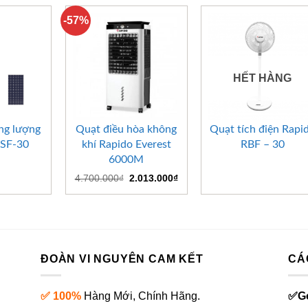
-57%
HẾT HÀNG
+
+
ng lượng
Quạt điều hòa không
Quạt tích điện Rapi
RSF-30
khí Rapido Everest
RBF – 30
6000M
Giá
Giá
4.700.000
₫
2.013.000
₫
gốc
hiện
là:
tại
4.700.000₫.
là:
2.013.000₫.
ĐOÀN VI NGUYÊN CAM KẾT
CÁ
✅ 100%
Hàng Mới, Chính Hãng.
✅
G