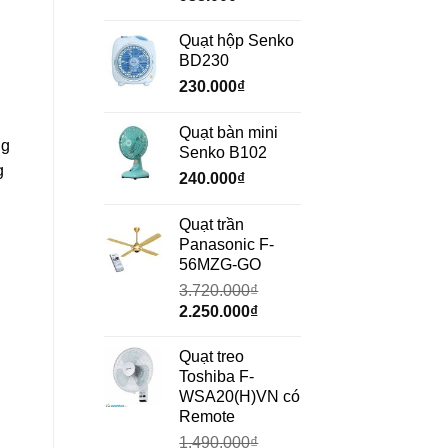
gốc
hiện
là:
tại
Quạt hộp Senko
1.350.000₫.
là:
BD230
938.000₫.
230.000
₫
Quạt bàn mini
ng
Senko B102
g
240.000
₫
Quạt trần
Panasonic F-
56MZG-GO
3.720.000
₫
Giá
Giá
2.250.000
₫
gốc
hiện
là:
tại
Quạt treo
3.720.000₫.
là:
Toshiba F-
2.250.000₫.
WSA20(H)VN có
Remote
1.490.000
₫