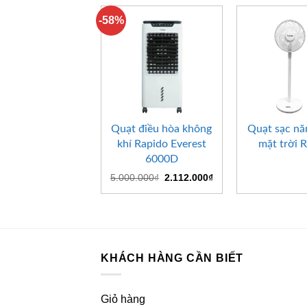
-58%
+
+
Quạt điều hòa không
Quạt sạc nă
khí Rapido Everest
mặt trời 
6000D
Giá
Giá
5.000.000
₫
2.112.000
₫
gốc
hiện
là:
tại
5.000.000₫.
là:
2.112.000₫.
KHÁCH HÀNG CẦN BIẾT
Giỏ hàng