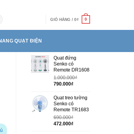
0
GIỎ HÀNG /
0
₫
NANG QUẠT ĐIỆN
Quạt đứng
Senko có
Remote DR1608
1.000.000
₫
Giá
Giá
790.000
₫
gốc
hiện
là:
tại
Quạt treo tường
1.000.000₫.
là:
Senko có
790.000₫.
Remote TR1683
690.000
₫
Giá
Giá
472.000
₫
gốc
hiện
hú