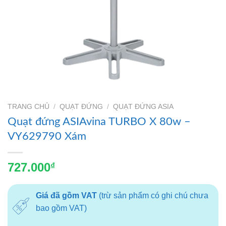
TRANG CHỦ
/
QUẠT ĐỨNG
/
QUẠT ĐỨNG ASIA
Quạt đứng ASIAvina TURBO X 80w –
VY629790 Xám
727.000
₫
Giá đã gồm VAT
(trừ sản phẩm có ghi chú chưa
bao gồm VAT)