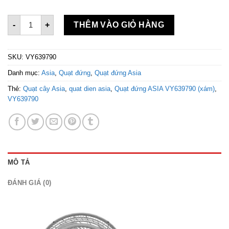
Quạt đứng ASIAvina TURBO X 80w - VY629790 Xám số lượn
-
+
THÊM VÀO GIỎ HÀNG
SKU:
VY639790
Danh mục:
Asia
,
Quạt đứng
,
Quạt đứng Asia
Thẻ:
Quạt cây Asia
,
quat dien asia
,
Quạt đứng ASIA VY639790 (xám)
,
VY639790
MÔ TẢ
ĐÁNH GIÁ (0)