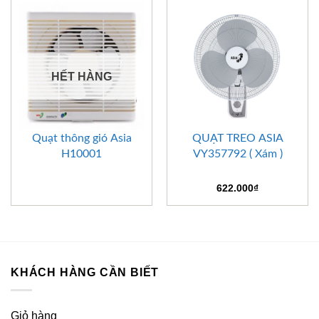
HẾT HÀNG
Quạt thông gió Asia
QUẠT TREO ASIA
H10001
VY357792 ( Xám )
622.000
₫
KHÁCH HÀNG CẦN BIẾT
Giỏ hàng