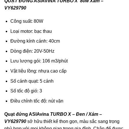
QUẠT ĐỨNG ASIAVINA TURBO X 80w Xám –
VY629790
Công suất: 80W
Loại motor: bạc thau
Đường kính cánh: 40cm
Dòng điện: 20V-50Hz
Lưu lượng gói: 106 m3/phút
Vật liệu lồng: nhựa cao cấp
Số cánh quạt: 5 cánh
Số tốc độ gió: 3
Điều chỉnh tốc độ: nút vặn
Quạt đứng ASIAvina
TURBO X – Đen / Xám –
VY629790
sở hữu thiết kế thon gọn, màu sắc sang trọng
phù hợp với mọi không gian trong gia đình. Chân đế được