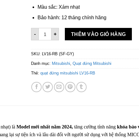
Màu sắc: Xám nhạt
Bảo hành: 12 tháng chính hãng
Quạt đứng Mitsubishi LV16-RB (SF-GY) Xám nh
-
+
THÊM VÀO GIỎ HÀNG
SKU:
LV16-RB (SF-GY)
Danh mục:
Mitsubishi
,
Quạt đứng Mitsubishi
Thẻ:
quạt đứng mitsubishi LV16-RB
nhạt) là
Model mới nhất năm 2024,
tăng cường tính năng
khóa bảo 
mang lại sự tiện ích và lâu dài đối với người sử dụng với hệ thống MI