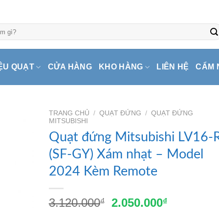
ỆU QUẠT
CỬA HÀNG
KHO HÀNG
LIÊN HỆ
CẨM 
TRANG CHỦ
/
QUẠT ĐỨNG
/
QUẠT ĐỨNG
MITSUBISHI
Quạt đứng Mitsubishi LV16-
(SF-GY) Xám nhạt – Model
2024 Kèm Remote
Giá
Giá
3.120.000
2.050.000
₫
₫
gốc
hiện