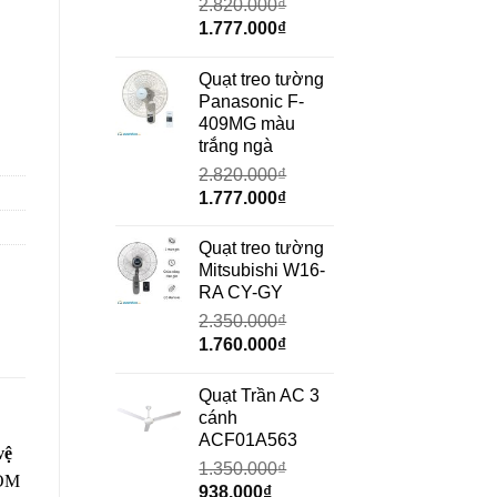
2.820.000
₫
Giá
Giá
1.777.000
₫
gốc
hiện
là:
tại
Quạt treo tường
2.820.000₫.
là:
Panasonic F-
ạt - Model 2024 Kèm Remote số lượng
1.777.000₫.
409MG màu
trắng ngà
2.820.000
₫
Giá
Giá
1.777.000
₫
gốc
hiện
là:
tại
Quạt treo tường
2.820.000₫.
là:
Mitsubishi W16-
1.777.000₫.
RA CY-GY
2.350.000
₫
Giá
Giá
1.760.000
₫
gốc
hiện
là:
tại
Quạt Trần AC 3
2.350.000₫.
là:
cánh
1.760.000₫.
ACF01A563
vệ
1.350.000
₫
COM
Giá
Giá
938.000
₫