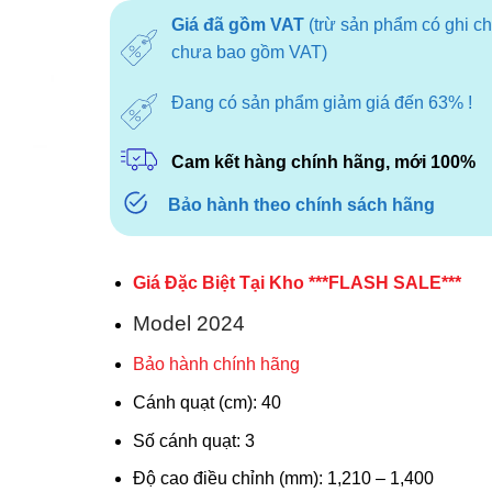
là:
tại
Giá đã gồm VAT
(trừ sản phẩm có ghi c
3.120.000₫.
là:
chưa bao gồm VAT)
2.050.000
Đang có sản phẩm giảm giá đến 63% !
Cam kết hàng chính hãng, mới 100%
Bảo hành theo chính sách hãng
Giá Đặc Biệt Tại Kho ***FLASH SALE***
Model 2024
Bảo hành chính hãng
Cánh quạt (cm): 40
Số cánh quạt: 3
Độ cao điều chỉnh (mm): 1,210 – 1,400