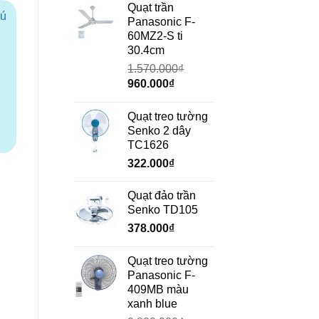
là:
tại
Quạt trần
hú
690.000₫.
là:
Panasonic F-
472.000₫.
60MZ2-S ti
₫.
30.4cm
1.570.000
₫
Giá
Giá
960.000
₫
gốc
hiện
là:
tại
Quạt treo tường
1.570.000₫.
là:
Senko 2 dây
960.000₫.
TC1626
322.000
₫
Quạt đảo trần
Senko TD105
378.000
₫
Quạt treo tường
Panasonic F-
409MB màu
xanh blue