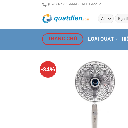
Skip
(028) 62 83 9999 / 0901192212
to
Tìm
content
kiếm:
TRANG CHỦ
LOẠI QUẠT
HI
-34%