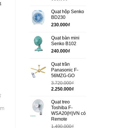
g
gốc
hiện
là:
tại
Quạt hộp Senko
1.350.000₫.
là:
BD230
938.000₫.
230.000
₫
Quạt bàn mini
Senko B102
240.000
₫
Quạt trần
Panasonic F-
56MZG-GO
3.720.000
₫
Giá
Giá
2.250.000
₫
gốc
hiện
là:
tại
Quạt treo
3.720.000₫.
là:
Toshiba F-
2.250.000₫.
WSA20(H)VN có
Remote
1.490.000
₫