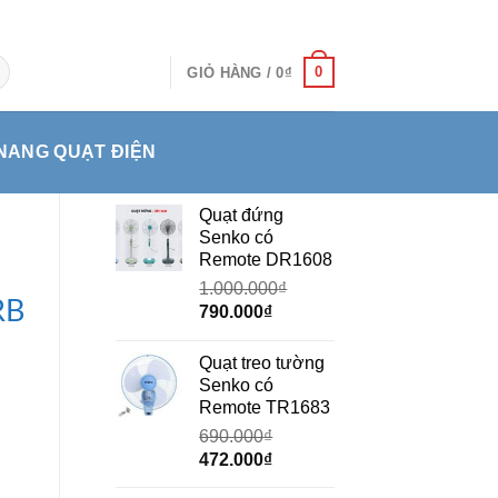
0
GIỎ HÀNG /
0
₫
NANG QUẠT ĐIỆN
Quạt đứng
Senko có
Remote DR1608
1.000.000
₫
RB
Giá
Giá
790.000
₫
gốc
hiện
là:
tại
Quạt treo tường
1.000.000₫.
là:
Senko có
790.000₫.
Remote TR1683
690.000
₫
Giá
Giá
472.000
₫
gốc
hiện