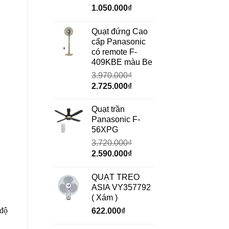
Giá
Giá
1.050.000
₫
gốc
hiện
là:
tại
Quạt đứng Cao
1.490.000₫.
là:
cấp Panasonic
1.050.000₫.
có remote F-
409KBE màu Be
3.970.000
₫
Giá
Giá
2.725.000
₫
gốc
hiện
là:
tại
Quạt trần
3.970.000₫.
là:
Panasonic F-
2.725.000₫.
56XPG
3.720.000
₫
Giá
Giá
2.590.000
₫
gốc
hiện
là:
tại
QUẠT TREO
3.720.000₫.
là:
ASIA VY357792
2.590.000₫.
( Xám )
 độ
622.000
₫