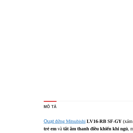
MÔ TẢ
Quạt
đứng Mitsubishi
LV16-RB SF-GY
(xám 
trẻ em
và
tắt âm thanh điều khiển khi ngủ
, 