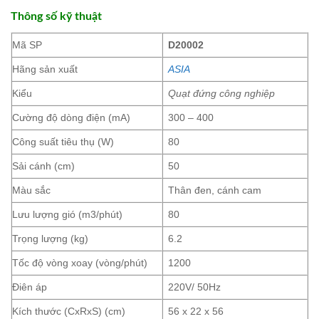
Thông số kỹ thuật
Mã SP
D20002
Hãng sản xuất
ASIA
Kiểu
Quạt đứng công nghiệp
Cường độ dòng điện (mA)
300 – 400
Công suất tiêu thụ (W)
80
Sải cánh (cm)
50
Màu sắc
Thân đen, cánh cam
Lưu lượng gió (m3/phút)
80
Trọng lượng (kg)
6.2
Tốc độ vòng xoay (vòng/phút)
1200
Điên áp
220V/ 50Hz
Kích thước (CxRxS) (cm)
56 x 22 x 56