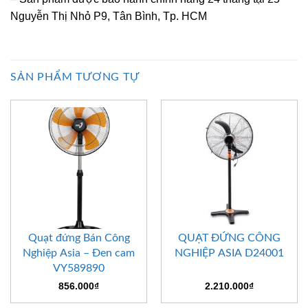
Nguyễn Thị Nhỏ P9, Tân Bình, Tp. HCM
SẢN PHẨM TƯƠNG TỰ
Quạt đứng Bán Công
QUẠT ĐỨNG CÔNG
Nghiệp Asia – Đen cam
NGHIỆP ASIA D24001
VY589890
856.000
₫
2.210.000
₫