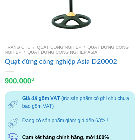
TRANG CHỦ
/
QUẠT CÔNG NGHIỆP
/
QUẠT ĐỨNG CÔNG
NGHIỆP
/
QUẠT ĐỨNG CÔNG NGHIỆP ASIA
Quạt đứng công nghiệp Asia D20002
900.000
₫
Giá đã gồm VAT
(trừ sản phẩm có ghi chú chưa
bao gồm VAT)
Đang có sản phẩm giảm giá đến 63% !
Cam kết hàng chính hãng, mới 100%