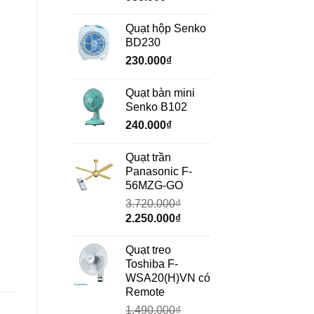
gốc
hiện
là:
tại
Quạt hộp Senko
1.350.000₫.
là:
BD230
938.000₫.
230.000
₫
Quạt bàn mini
Senko B102
240.000
₫
Quạt trần
Panasonic F-
56MZG-GO
3.720.000
₫
Giá
Giá
2.250.000
₫
gốc
hiện
là:
tại
Quạt treo
3.720.000₫.
là:
Toshiba F-
2.250.000₫.
WSA20(H)VN có
Remote
1.490.000
₫