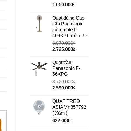
Giá
Giá
1.050.000
₫
gốc
hiện
là:
tại
Quạt đứng Cao
1.490.000₫.
là:
cấp Panasonic
1.050.000₫.
có remote F-
409KBE màu Be
3.970.000
₫
Giá
Giá
2.725.000
₫
gốc
hiện
là:
tại
Quạt trần
3.970.000₫.
là:
Panasonic F-
2.725.000₫.
56XPG
3.720.000
₫
Giá
Giá
2.590.000
₫
gốc
hiện
là:
tại
QUẠT TREO
3.720.000₫.
là:
ASIA VY357792
2.590.000₫.
( Xám )
622.000
₫