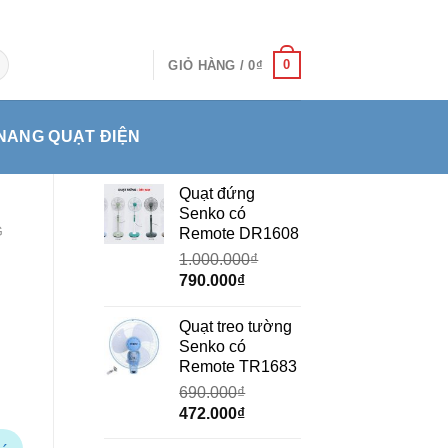
0
GIỎ HÀNG /
0
₫
NANG QUẠT ĐIỆN
Quạt đứng
Senko có
G
Remote DR1608
1.000.000
₫
Giá
Giá
790.000
₫
gốc
hiện
là:
tại
Quạt treo tường
1.000.000₫.
là:
Senko có
790.000₫.
Remote TR1683
690.000
₫
Giá
Giá
472.000
₫
gốc
hiện