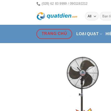
Skip
(028) 62 83 9999 / 0901192212
to
Tìm
content
kiếm:
TRANG CHỦ
LOẠI QUẠT
HI