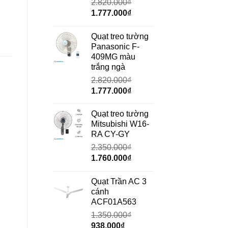
2.820.000
₫
Giá
Giá
1.777.000
₫
gốc
hiện
là:
tại
Quạt treo tường
2.820.000₫.
là:
Panasonic F-
1.777.000₫.
409MG màu
trắng ngà
2.820.000
₫
Giá
Giá
1.777.000
₫
gốc
hiện
là:
tại
Quạt treo tường
2.820.000₫.
là:
Mitsubishi W16-
1.777.000₫.
RA CY-GY
2.350.000
₫
Giá
Giá
1.760.000
₫
gốc
hiện
là:
tại
Quạt Trần AC 3
2.350.000₫.
là:
cánh
1.760.000₫.
ACF01A563
1.350.000
₫
Giá
Giá
938.000
₫