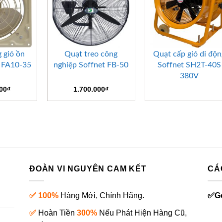
+
+
 gió ồn
Quạt treo công
Quạt cấp gió di độn
t FA10-35
nghiệp Soffnet FB-50
Soffnet SH2T-40S
380V
000
₫
1.700.000
₫
ĐOÀN VI NGUYÊN CAM KẾT
CÁ
✅ 100%
Hàng Mới, Chính Hãng.
✅
G
✅
Hoàn Tiền
300%
Nếu Phát Hiện Hàng Cũ,