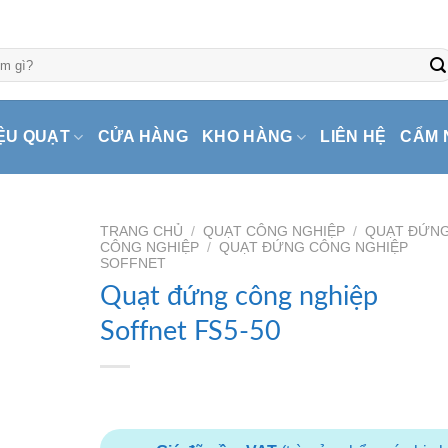
ỆU QUẠT
CỬA HÀNG
KHO HÀNG
LIÊN HỆ
CẨM 
TRANG CHỦ
/
QUẠT CÔNG NGHIỆP
/
QUẠT ĐỨN
CÔNG NGHIỆP
/
QUẠT ĐỨNG CÔNG NGHIỆP
SOFFNET
Quạt đứng công nghiệp
Soffnet FS5-50