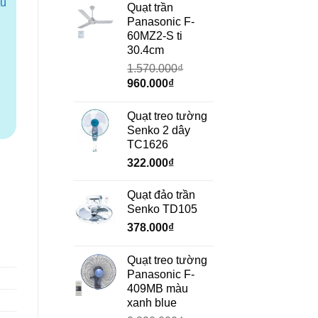
hú
là:
tại
Quạt trần
690.000₫.
là:
Panasonic F-
472.000₫.
60MZ2-S ti
30.4cm
1.570.000
₫
Giá
Giá
960.000
₫
gốc
hiện
là:
tại
Quạt treo tường
1.570.000₫.
là:
Senko 2 dây
960.000₫.
TC1626
322.000
₫
Quạt đảo trần
Senko TD105
378.000
₫
Quạt treo tường
Panasonic F-
409MB màu
xanh blue