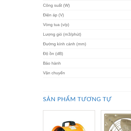
Công suất (W)
Điện áp (V)
Vòng tua (v/p)
Lượng gió (m3/phút)
Đường kính cánh (mm)
Độ ồn (dB)
Bảo hành
Vận chuyển
SẢN PHẨM TƯƠNG TỰ