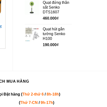
Quạt đứng thân
sắt Senko
HẾT HÀNG
DTS1607
460.000
₫
+
+
g
Quạt treo phun
Quạt treo công
Quạt hút gắn
sương đĩa xoay
nghiệp Soffnet FB-60
tường Senko
Soffnet FBPS-75
H100
1.810.000
₫
190.000
₫
CH MUA HÀNG
ọi
Đặt hàng
(
Thứ 2-thứ 6
/
8h-18h
)
(
Thứ 7-
CN
/
9h-17h
)