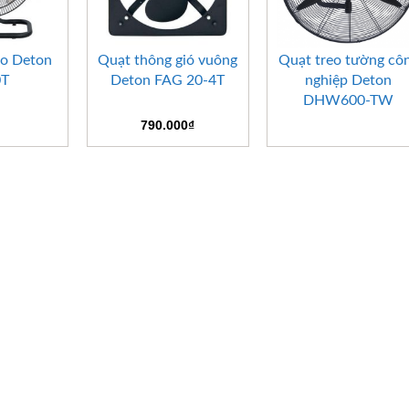
+
+
ảo Deton
Quạt thông gió vuông
Quạt treo tường cô
0T
Deton FAG 20-4T
nghiệp Deton
DHW600-TW
790.000
₫