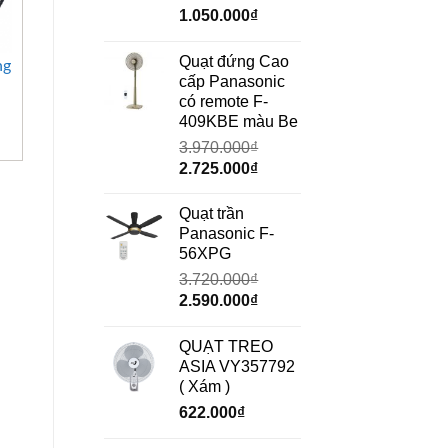
Giá
Giá
1.050.000
₫
gốc
hiện
+
+
là:
tại
Quạt đứng Cao
ng
Quạt thông gió tròn
Quạt phun sương
1.490.000₫.
là:
cấp Panasonic
Deton Motor trơn
Deton MFS-18H
1.050.000₫.
có remote F-
TAG 60-4
409KBE màu Be
3.540.000
₫
3.970.000
₫
Giá
Giá
2.725.000
₫
gốc
hiện
là:
tại
Quạt trần
3.970.000₫.
là:
Panasonic F-
2.725.000₫.
56XPG
3.720.000
₫
Giá
Giá
2.590.000
₫
gốc
hiện
là:
tại
QUẠT TREO
3.720.000₫.
là:
ASIA VY357792
2.590.000₫.
( Xám )
622.000
₫