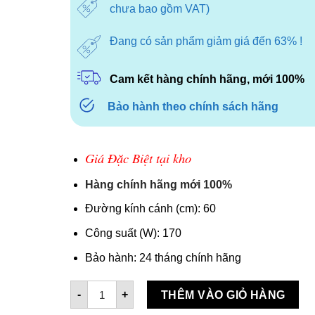
1.950.000₫.
là:
chưa bao gồm VAT)
1.674.000
Đang có sản phẩm giảm giá đến 63% !
Cam kết hàng chính hãng, mới 100%
Bảo hành theo chính sách hãng
Giá Đặc Biệt tại kho
Hàng chính hãng mới 100%
Đường kính cánh (cm): 60
Công suất (W): 170
Bảo hành: 24 tháng chính hãng
Quạt đứng DT FAN (DETON) DFP600-TP số lượ
-
+
THÊM VÀO GIỎ HÀNG