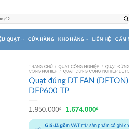
ỆU QUẠT
CỬA HÀNG
KHO HÀNG
LIÊN HỆ
CẨM 
TRANG CHỦ
/
QUẠT CÔNG NGHIỆP
/
QUẠT ĐỨN
CÔNG NGHIỆP
/
QUẠT ĐỨNG CÔNG NGHIỆP DET
Quạt đứng DT FAN (DETON)
DFP600-TP
Giá
Giá
1.950.000
1.674.000
₫
₫
gốc
hiện
là:
tại
Giá đã gồm VAT
(trừ sản phẩm có ghi c