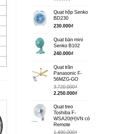
gốc
hiện
là:
tại
Quạt hộp Senko
1.350.000₫.
là:
BD230
938.000₫.
230.000
₫
Quạt bàn mini
Senko B102
240.000
₫
Quạt trần
Panasonic F-
56MZG-GO
3.720.000
₫
Giá
Giá
2.250.000
₫
gốc
hiện
là:
tại
Quạt treo
3.720.000₫.
là:
Toshiba F-
2.250.000₫.
WSA20(H)VN có
Remote
1.490.000
₫