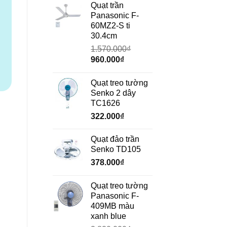
là:
tại
Quạt trần
₫.
690.000₫.
là:
Panasonic F-
472.000₫.
60MZ2-S ti
30.4cm
1.570.000
₫
Giá
Giá
960.000
₫
gốc
hiện
là:
tại
Quạt treo tường
1.570.000₫.
là:
Senko 2 dây
960.000₫.
TC1626
322.000
₫
Quạt đảo trần
Senko TD105
378.000
₫
Quạt treo tường
Panasonic F-
ng
409MB màu
xanh blue