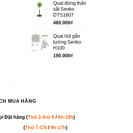
Quạt đứng thân
sắt Senko
DTS1607
460.000
₫
Quạt hút gắn
tường Senko
H100
190.000
₫
CH MUA HÀNG
ọi
Đặt hàng
(
Thứ 2-thứ 6
/
8h-18h
)
(
Thứ 7-
CN
/
9h-17h
)