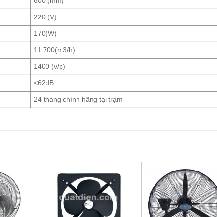
600 (mm)
220 (V)
170(W)
11.700(m3/h)
1400 (v/p)
<62dB
24 tháng chính hãng tại trạm