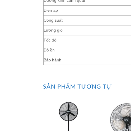
Đường kính cánh quạt
Điện áp
Công suất
Lượng gió
Tốc độ
Độ ồn
Bảo hành
SẢN PHẨM TƯƠNG TỰ