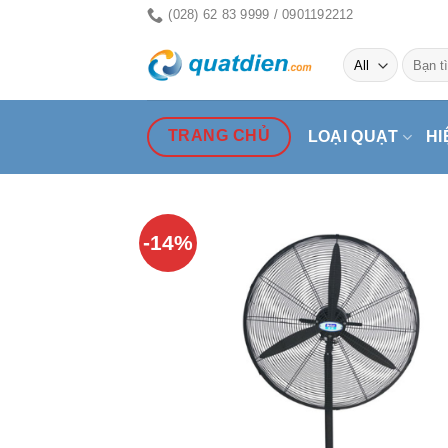
Skip
(028) 62 83 9999 / 0901192212
to
Tìm
content
kiếm:
TRANG CHỦ
LOẠI QUẠT
HI
-14%