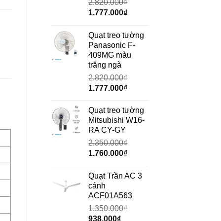
2.820.000
₫
Giá
Giá
1.777.000
₫
gốc
hiện
là:
tại
Quạt treo tường
2.820.000₫.
là:
Panasonic F-
1.777.000₫.
409MG màu
trắng ngà
2.820.000
₫
Giá
Giá
1.777.000
₫
gốc
hiện
là:
tại
Quạt treo tường
2.820.000₫.
là:
Mitsubishi W16-
1.777.000₫.
RA CY-GY
2.350.000
₫
Giá
Giá
1.760.000
₫
gốc
hiện
là:
tại
Quạt Trần AC 3
2.350.000₫.
là:
cánh
1.760.000₫.
ACF01A563
1.350.000
₫
Giá
Giá
938.000
₫