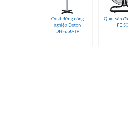
+
+
Quạt đứng công
Quạt sàn đ
nghiệp Deton
FE 5
DHF650-TP