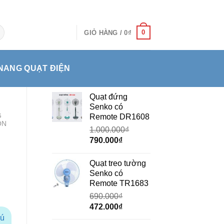
0
GIỎ HÀNG /
0
₫
NANG QUẠT ĐIỆN
Quạt đứng
Senko có
G
Remote DR1608
ON
1.000.000
₫
Giá
Giá
790.000
₫
gốc
hiện
là:
tại
Quạt treo tường
1.000.000₫.
là:
Senko có
790.000₫.
Remote TR1683
690.000
₫
Giá
Giá
472.000
₫
gốc
hiện
hú