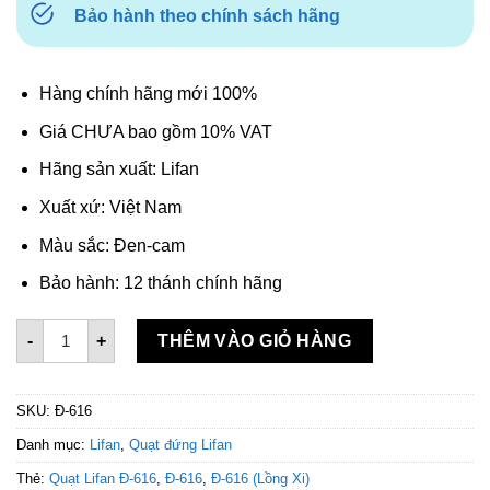
Bảo hành theo chính sách hãng
Hàng chính hãng mới 100%
Giá CHƯA bao gồm 10% VAT
Hãng sản xuất: Lifan
Xuất xứ: Việt Nam
Màu sắc: Đen-cam
Bảo hành: 12 thánh chính hãng
Quạt đứng Lifan Đ-616 số lượng
-
+
THÊM VÀO GIỎ HÀNG
SKU:
Đ-616
Danh mục:
Lifan
,
Quạt đứng Lifan
Thẻ:
Quạt Lifan Đ-616
,
Đ-616
,
Đ-616 (Lồng Xi)