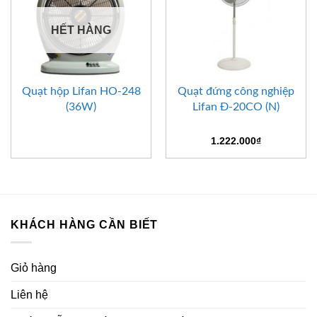
HẾT HÀNG
Quạt hộp Lifan HO-248
Quạt đứng công nghiệp
(36W)
Lifan Đ-20CO (N)
1.222.000
₫
KHÁCH HÀNG CẦN BIẾT
Giỏ hàng
Liên hệ