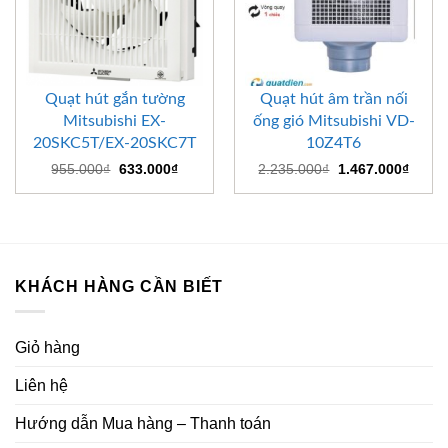
Quạt hút gắn tường
Quạt hút âm trần nối
Mitsubishi EX-
ống gió Mitsubishi VD-
20SKC5T/EX-20SKC7T
10Z4T6
Giá
Giá
Giá
Giá
955.000
₫
633.000
₫
2.235.000
₫
1.467.000
₫
gốc
hiện
gốc
hiện
là:
tại
là:
tại
955.000₫.
là:
2.235.000₫.
là:
633.000₫.
1.467
KHÁCH HÀNG CẦN BIẾT
Giỏ hàng
Liên hệ
Hướng dẫn Mua hàng – Thanh toán