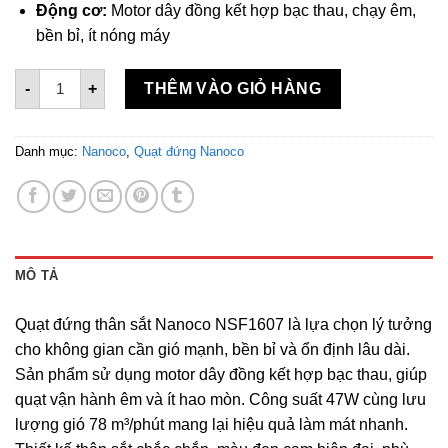
Động cơ:
Motor dây đồng kết hợp bạc thau, chạy êm,
bền bỉ, ít nóng máy
Quạt đứng thân sắt Nanoco NSF1607 số lượng
-
+
THÊM VÀO GIỎ HÀNG
Danh mục:
Nanoco
,
Quạt đứng Nanoco
MÔ TẢ
Quạt đứng thân sắt Nanoco NSF1607 là lựa chọn lý tưởng
cho không gian cần gió mạnh, bền bỉ và ổn định lâu dài.
Sản phẩm sử dụng motor dây đồng kết hợp bạc thau, giúp
quạt vận hành êm và ít hao mòn. Công suất 47W cùng lưu
lượng gió 78 m³/phút mang lại hiệu quả làm mát nhanh.