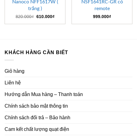
Nanoco NFF1617W (
NSF1641RC-GR có
trắng )
remote
Giá
Giá
820.000
₫
610.000
₫
999.000
₫
gốc
hiện
là:
tại
820.000₫.
là:
610.000₫.
KHÁCH HÀNG CẦN BIẾT
Giỏ hàng
Liên hệ
Hướng dẫn Mua hàng – Thanh toán
Chính sách bảo mật thông tin
Chính sách đổi trả – Bảo hành
Cam kết chất lượng quạt điện