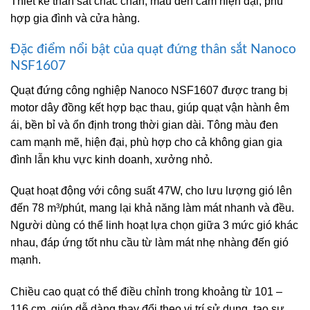
Thiết kế thân sắt chắc chắn, màu đen cam hiện đại, phù
hợp gia đình và cửa hàng.
Đặc điểm nổi bật của quạt đứng thân sắt Nanoco
NSF1607
Quạt đứng công nghiệp Nanoco NSF1607 được trang bị
motor dây đồng kết hợp bạc thau, giúp quạt vận hành êm
ái, bền bỉ và ổn định trong thời gian dài. Tông màu đen
cam mạnh mẽ, hiện đại, phù hợp cho cả không gian gia
đình lẫn khu vực kinh doanh, xưởng nhỏ.
Quạt hoạt động với công suất 47W, cho lưu lượng gió lên
đến 78 m³/phút, mang lại khả năng làm mát nhanh và đều.
Người dùng có thể linh hoạt lựa chọn giữa 3 mức gió khác
nhau, đáp ứng tốt nhu cầu từ làm mát nhẹ nhàng đến gió
mạnh.
Chiều cao quạt có thể điều chỉnh trong khoảng từ 101 –
116 cm, giúp dễ dàng thay đổi theo vị trí sử dụng, tạo sự