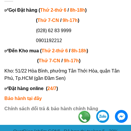
✅
Gọi
Đặt hàng
(
Thứ 2-thứ 6
/
8h-18h
)
(
Thứ 7-
CN
/
9h-17h
)
(028) 62 83 9999
0901192212
✅
Đến Kho mua (
Thứ 2-thứ 6
/
8h-18h
)
(
Thứ 7-
CN
/
9h-17h
)
Kho: 51/22 Hòa Bình, phường Tân Thới Hòa, quận Tân
Phú, Tp.HCM (gần Đầm Sen)
✅
Đặt hàng online
(
24/7
)
Bảo hành tại đây
Chính sách đổi trả & bảo hành chính hãng